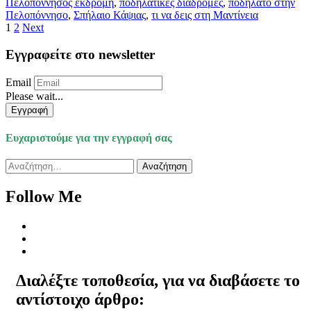
Πελοπόννησος εκδρομή
,
ποδηλατικές διαδρομές
,
ποδήλατο στην
Πελοπόννησο
,
Σπήλαιο Κάψιας
,
τι να δεις στη Μαντίνεια
Σελιδοποίηση
Page
Page
1
2
Next
άρθρων
Εγγραφείτε στο newsletter
Email
Please wait...
Εγγραφή
Ευχαριστούμε για την εγγραφή σας
Αναζήτηση
για:
Follow Me
Διαλέξτε τοποθεσία, για να διαβάσετε το
αντίστοιχο άρθρο: