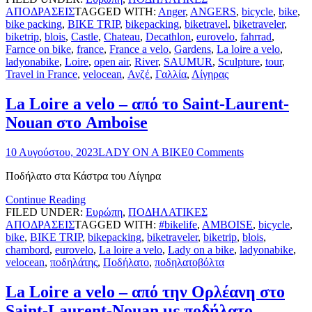
ΑΠΟΔΡΑΣΕΙΣ
TAGGED WITH:
Anger
,
ANGERS
,
bicycle
,
bike
,
bike packing
,
BIKE TRIP
,
bikepacking
,
biketravel
,
biketraveler
,
biketrip
,
blois
,
Castle
,
Chateau
,
Decathlon
,
eurovelo
,
fahrrad
,
Farnce on bike
,
france
,
France a velo
,
Gardens
,
La loire a velo
,
ladyonabike
,
Loire
,
open air
,
River
,
SAUMUR
,
Sculpture
,
tour
,
Travel in France
,
velocean
,
Ανζέ
,
Γαλλία
,
Λίγηρας
La Loire a velo – από το Saint-Laurent-
Nouan στο Amboise
10 Αυγούστου, 2023
LADY ON A BIKE
0 Comments
Ποδήλατο στα Κάστρα του Λίγηρα
Continue Reading
FILED UNDER:
Ευρώπη
,
ΠΟΔΗΛΑΤΙΚΕΣ
ΑΠΟΔΡΑΣΕΙΣ
TAGGED WITH:
#bikelife
,
AMBOISE
,
bicycle
,
bike
,
BIKE TRIP
,
bikepacking
,
biketraveler
,
biketrip
,
blois
,
chambord
,
eurovelo
,
La loire a velo
,
Lady on a bike
,
ladyonabike
,
velocean
,
ποδηλάτης
,
Ποδήλατο
,
ποδηλατοβόλτα
La Loire a velo – από την Ορλέανη στο
Saint-Laurent-Nouan με ποδήλατο