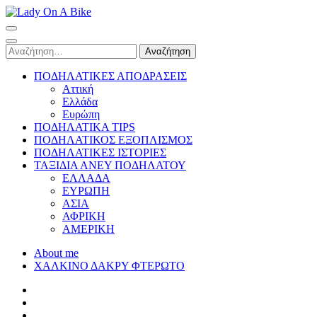
Skip
to
Lady On A Bike
content
(Press
Αναζήτηση
Enter)
για:
ΠΟΔΗΛΑΤΙΚΕΣ ΑΠΟΔΡΑΣΕΙΣ
Αττική
Ελλάδα
Ευρώπη
ΠΟΔΗΛΑΤΙΚΑ TIPS
ΠΟΔΗΛΑΤΙΚΟΣ ΕΞΟΠΛΙΣΜΟΣ
ΠΟΔΗΛΑΤΙΚΕΣ ΙΣΤΟΡΙΕΣ
ΤΑΞΙΔΙΑ ΑΝΕΥ ΠΟΔΗΛΑΤΟΥ
ΕΛΛΑΔΑ
ΕΥΡΩΠΗ
ΑΣΙΑ
ΑΦΡΙΚΗ
ΑΜΕΡΙΚΗ
About me
ΧΑΛΚΙΝΟ ΔΑΚΡΥ ΦΤΕΡΩΤΟ