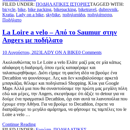
FILED UNDER:
ΠΟΔΗΛΑΤΙΚΕΣ ΙΣΤΟΡΙΕΣ
TAGGED WITH:
bicycle
,
bike
,
bike packing
,
bikepacking
,
biketravel
,
dubrovnik
,
Kratia
,
Lady on a bike
,
skybike
,
ποδηλατάδα
,
ποδηλάτισσα
,
Ποδήλατο
La Loire a velo – Από το Saumur στην
Angers με ποδήλατο
10 Αυγούστου, 2023
LADY ON A BIKE
0 Comments
Ακολουθώντας το Le Loire a velo Ελάτε μαζί μας σε μία κάπως
αδιάφορη η διαδρομή, όπου εμείς καταφέραμε και
ταλαιπωρηθήκαμε. Διότι είχαμε τη φαείνη ιδέα να βρούμε ένα
Decathlon να ψουνίσουμε. Λες και δεν κουβαλούσαμε αρκετά
μπαγκάζια, θέλαμε και ποδηλατικό Shopping. Κλικ για Google
Maps Αλλά μια που θα συναντούσαμε την πρώτη μας μεγάλη πόλη
εδώ και μέρες, την Angers, σκεφτήκαμε ότι άξιζε το detour για να
δούμε ένα πραγματικό Decathlon, όχι σαν αυτά τα λιανοπούλια που
έχουμε στην Αθήνα. Για να βρούμε το Decathlon, έπρεπε να
διαπράξουμε το μεγάλο αμάρτημα, να φήσουμε τις ταμπέλες του le
Loire a velo …
Continue Reading
FILED UNDER:
Ευρώπη
,
ΠΟΔΗΛΑΤΙΚΕΣ