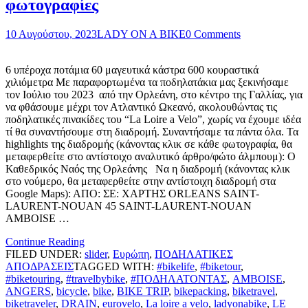
φωτογραφίες
10 Αυγούστου, 2023
LADY ON A BIKE
0 Comments
6 υπέροχα ποτάμια 60 μαγευτικά κάστρα 600 κουραστικά
χιλιόμετρα Με παραφορτωμένα τα ποδηλατάκια μας ξεκινήσαμε
τον Ιούλιο του 2023 από την Ορλεάνη, στο κέντρο της Γαλλίας, για
να φθάσουμε μέχρι τον Ατλαντικό Ωκεανό, ακολουθώντας τις
ποδηλατικές πινακίδες του “La Loire a Velo”, χωρίς να έχουμε ιδέα
τί θα συναντήσουμε στη διαδρομή. Συναντήσαμε τα πάντα όλα. Τα
highlights της διαδρομής (κάνοντας κλικ σε κάθε φωτογραφία, θα
μεταφερθείτε στο αντίστοιχο αναλυτικό άρθρο/φώτο άλμπουμ): Ο
Καθεδρικός Ναός της Ορλεάνης Να η διαδρομή (κάνοντας κλικ
στο νούμερo, θα μεταφερθείτε στην αντίστοιχη διαδρομή στα
Google Maps): ΑΠΟ: ΣΕ: ΧΑΡΤΗΣ ORLEANS SAINT-
LAURENT-NOUAN 45 SAINT-LAURENT-NOUAN
AMBOISE …
Continue Reading
FILED UNDER:
slider
,
Ευρώπη
,
ΠΟΔΗΛΑΤΙΚΕΣ
ΑΠΟΔΡΑΣΕΙΣ
TAGGED WITH:
#bikelife
,
#biketour
,
#biketouring
,
#travelbybike
,
#ΠΟΔΗΛΑΤΟΝΤΑΣ
,
AMBOISE
,
ANGERS
,
bicycle
,
bike
,
BIKE TRIP
,
bikepacking
,
biketravel
,
biketraveler
,
DRAIN
,
eurovelo
,
La loire a velo
,
ladyonabike
,
LE