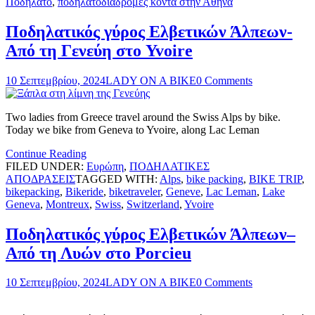
Ποδήλατο
,
ποδηλατοδιαδρομές κοντά στην Αθήνα
Ποδηλατικός γύρος Ελβετικών Άλπεων-
Από τη Γενεύη στο Yvoire
10 Σεπτεμβρίου, 2024
LADY ON A BIKE
0 Comments
Two ladies from Greece travel around the Swiss Alps by bike.
Today we bike from Geneva to Yvoire, along Lac Leman
Continue Reading
FILED UNDER:
Ευρώπη
,
ΠΟΔΗΛΑΤΙΚΕΣ
ΑΠΟΔΡΑΣΕΙΣ
TAGGED WITH:
Alps
,
bike packing
,
BIKE TRIP
,
bikepacking
,
Bikeride
,
biketraveler
,
Geneve
,
Lac Leman
,
Lake
Geneva
,
Montreux
,
Swiss
,
Switzerland
,
Yvoire
Ποδηλατικός γύρος Ελβετικών Άλπεων–
Από τη Λυών στο Porcieu
10 Σεπτεμβρίου, 2024
LADY ON A BIKE
0 Comments