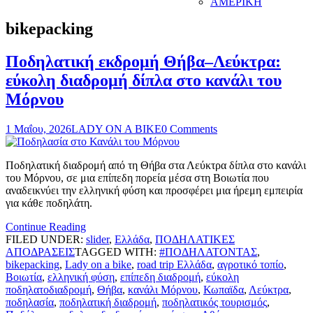
ΑΜΕΡΙΚΗ
bikepacking
Ποδηλατική εκδρομή Θήβα–Λεύκτρα:
εύκολη διαδρομή δίπλα στο κανάλι του
Μόρνου
1 Μαΐου, 2026
LADY ON A BIKE
0 Comments
Ποδηλατική διαδρομή από τη Θήβα στα Λεύκτρα δίπλα στο κανάλι
του Μόρνου, σε μια επίπεδη πορεία μέσα στη Βοιωτία που
αναδεικνύει την ελληνική φύση και προσφέρει μια ήρεμη εμπειρία
για κάθε ποδηλάτη.
Continue Reading
FILED UNDER:
slider
,
Ελλάδα
,
ΠΟΔΗΛΑΤΙΚΕΣ
ΑΠΟΔΡΑΣΕΙΣ
TAGGED WITH:
#ΠΟΔΗΛΑΤΟΝΤΑΣ
,
bikepacking
,
Lady on a bike
,
road trip Ελλάδα
,
αγροτικό τοπίο
,
Βοιωτία
,
ελληνική φύση
,
επίπεδη διαδρομή
,
εύκολη
ποδηλατοδιαδρομή
,
Θήβα
,
κανάλι Μόρνου
,
Κωπαϊδα
,
Λεύκτρα
,
ποδηλασία
,
ποδηλατική διαδρομή
,
ποδηλατικός τουρισμός
,