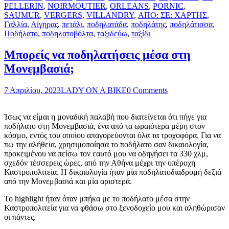
PELLERIN
,
NOIRMOUTIER
,
ORLEANS
,
PORNIC
,
SAUMUR
,
VERGERS
,
VILLANDRY
,
ΑΠΟ: ΣΕ: ΧΑΡΤΗΣ
,
Γαλλία
,
Λίγηρας
,
πετάλι
,
ποδηλατάδα
,
ποδηλάτης
,
ποδηλάτισσα
,
Ποδήλατο
,
ποδηλατοβόλτα
,
ταξιδεύω
,
ταξίδι
Μπορείς να ποδηλατήσεις μέσα στη
Μονεμβασιά;
7 Απριλίου, 2023
LADY ON A BIKE
0 Comments
Ίσως να είμαι η μοναδική παλαβή που διατείνεται ότι πήγε για
ποδήλατο στη Μονεμβασιά, ένα από τα ωραιότερα μέρη στον
κόσμο, εντός του οποίου απαγορεύονται όλα τα τροχοφόρα. Για να
πω την αλήθεια, χρησιμοποίησα το ποδήλατο σαν δικαιολογία,
προκειμένου να πείσω τον εαυτό μου να οδηγήσει τα 330 χλμ,
σχεδόν τέσσερεις ώρες, από την Αθήνα μέχρι την υπέροχη
Καστροπολιτεία. Η δικαιολογία ήταν μία ποδηλατοδιαδρομή δεξιά
από την Μονεμβασιά και μία αριστερά.
Το highlight ήταν όταν μπήκα με το ποδήλατο μέσα στην
Καστροπολιτεία για να φθάσω στο ξενοδοχείο μου και αληθώρισαν
οι πάντες.