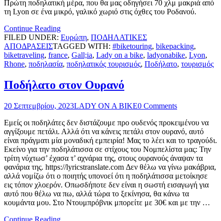
Πρώτη ποδηλατική μέρα, που θα μας οδηγήσει 70 χλμ μακριά από
τη Lyon σε ένα μικρό, γαλικό χωριό στις όχθες του Ροδανού.
Continue Reading
FILED UNDER:
Ευρώπη
,
ΠΟΔΗΛΑΤΙΚΕΣ
ΑΠΟΔΡΑΣΕΙΣ
TAGGED WITH:
#biketouring
,
bikepacking
,
biketraveling
,
france
,
Gall;ia
,
Lady on a bike
,
ladyonabike
,
Lyon
,
Rhone
,
ποδηλασία
,
ποδηλατικός τουρισμός
,
Ποδήλατο
,
τουρισμός
Ποδήλατο στον Ουρανό
20 Σεπτεμβρίου, 2023
LADY ON A BIKE
0 Comments
Εμείς οι ποδηλάτες δεν διστάζουμε προ ουδενός προκειμένου να
αγγίξουμε πετάλι. Αλλά ότι να κάνεις πετάλι στον ουρανό, αυτό
είναι πράγματι μία μοναδική εμπειρία! Μας το λέει και το τραγούδι.
Εκείνο για την ποδηλάτισσα σε στίχους του Νομπελίστα μας: Την
τρίτη νύχτωσ’ έχασα τ’ αχνάρια της, στους ουρανούς άναψαν τα
φανάρια της. https://lyricstranslate.com Δεν θέλω να γίνω μακάβρια,
αλλά νομίζω ότι ο ποιητής υπονοεί ότι η ποδηλάτισσα μετοίκησε
εις τόπον χλοερόν. Οπωσδήποτε δεν είναι η σωστή εισαγωγή για
αυτό που θέλω να πω, αλλά τώρα το ξεκίνησα, θα κάνω τα
κουμάντα μου. Στο Ντουμπρόβνικ μπορείτε με 30€ και με την …
Continue Reading