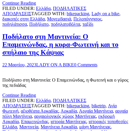
Continue Reading
FILED UNDER:
Ελλάδα
,
ΠΟΔΗΛΑΤΙΚΕΣ
ΑΠΟΔΡΑΣΕΙΣ
TAGGED WITH:
bikepacking
,
Lady on a bike
,
διακοπές στην Ελλάδα
,
Μονεμβασιά
,
Πελοπόννησος
,
ποδηλάτισσα
,
Ποδήλατο
,
ποδηλατοβόλτα
,
ταξίδι
Ποδήλατο στη Μαντινεία: Ο
Επαμεινώνδας, η κυρα-Φωτεινή και το
σπήλαιο της Κάψιας
22 Μαρτίου, 2023
LADY ON A BIKE
0 Comments
Ποδήλατο στη Μαντινεία: Ο Επαμεινώνδας, η Φωτεινή και ο γύρος
της πεδιάδας
Continue Reading
FILED UNDER:
Ελλάδα
,
ΠΟΔΗΛΑΤΙΚΕΣ
ΑΠΟΔΡΑΣΕΙΣ
TAGGED WITH:
bikepacking
,
biketrip
,
Αγία
Φωτεινή
,
αξιοθέατα Αρκαδίας
,
Αρκαδία
,
Αρχαία Μαντίνεια
,
αρχαία
πόλη Μαντίνεια
,
αρχαιολογικός χώρος Μαντίνειας
,
εκδρομή
Αρκαδία
,
Επαμεινώνδας
,
ιστορία Μαντίνειας
,
ιστορικές τοποθεσίες
Ελλάδα
,
Μαντινεία
,
Μαντίνεια Αρκαδία
,
μάχη Μαντίνειας
,