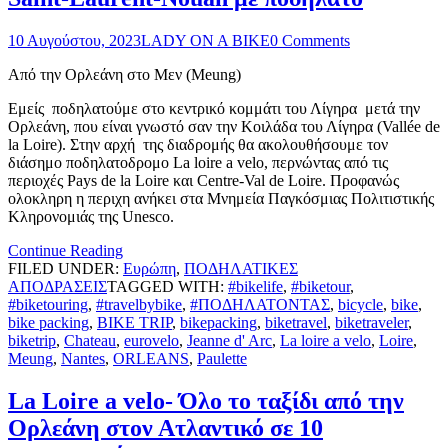
10 Αυγούστου, 2023
LADY ON A BIKE
0 Comments
Από την Ορλεάνη στο Μεν (Meung)
Εμείς ποδηλατούμε στο κεντρικό κομμάτι του Λίγηρα μετά την
Ορλεάνη, που είναι γνωστό σαν την Κοιλάδα του Λίγηρα (Vallée de
la Loire). Στην αρχή της διαδρομής θα ακολουθήσουμε τον
διάσημο ποδηλατοδρομο La loire a velo, περνώντας από τις
περιοχές Pays de la Loire και Centre-Val de Loire. Προφανώς
ολοκληρη η περιχη ανήκει στα Μνημεία Παγκόσμιας Πολιτιστικής
Κληρονομιάς της Unesco.
Continue Reading
FILED UNDER:
Ευρώπη
,
ΠΟΔΗΛΑΤΙΚΕΣ
ΑΠΟΔΡΑΣΕΙΣ
TAGGED WITH:
#bikelife
,
#biketour
,
#biketouring
,
#travelbybike
,
#ΠΟΔΗΛΑΤΟΝΤΑΣ
,
bicycle
,
bike
,
bike packing
,
BIKE TRIP
,
bikepacking
,
biketravel
,
biketraveler
,
biketrip
,
Chateau
,
eurovelo
,
Jeanne d' Arc
,
La loire a velo
,
Loire
,
Meung
,
Nantes
,
ORLEANS
,
Paulette
La Loire a velo- Όλο το ταξίδι από την
Ορλεάνη στον Ατλαντικό σε 10