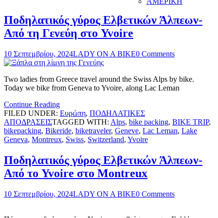
ΑΜΕΡΙΚΗ
Ποδηλατικός γύρος Ελβετικών Άλπεων-
Από τη Γενεύη στο Yvoire
10 Σεπτεμβρίου, 2024
LADY ON A BIKE
0 Comments
Two ladies from Greece travel around the Swiss Alps by bike.
Today we bike from Geneva to Yvoire, along Lac Leman
Continue Reading
FILED UNDER:
Ευρώπη
,
ΠΟΔΗΛΑΤΙΚΕΣ
ΑΠΟΔΡΑΣΕΙΣ
TAGGED WITH:
Alps
,
bike packing
,
BIKE TRIP
,
bikepacking
,
Bikeride
,
biketraveler
,
Geneve
,
Lac Leman
,
Lake
Geneva
,
Montreux
,
Swiss
,
Switzerland
,
Yvoire
Ποδηλατικός γύρος Ελβετικών Άλπεων-
Από το Yvoire στο Montreux
10 Σεπτεμβρίου, 2024
LADY ON A BIKE
0 Comments