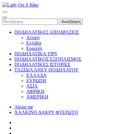
Skip
to
Lady On A Bike
content
(Press
Αναζήτηση
Enter)
για:
ΠΟΔΗΛΑΤΙΚΕΣ ΑΠΟΔΡΑΣΕΙΣ
Αττική
Ελλάδα
Ευρώπη
ΠΟΔΗΛΑΤΙΚΑ TIPS
ΠΟΔΗΛΑΤΙΚΟΣ ΕΞΟΠΛΙΣΜΟΣ
ΠΟΔΗΛΑΤΙΚΕΣ ΙΣΤΟΡΙΕΣ
ΤΑΞΙΔΙΑ ΑΝΕΥ ΠΟΔΗΛΑΤΟΥ
ΕΛΛΑΔΑ
ΕΥΡΩΠΗ
ΑΣΙΑ
ΑΦΡΙΚΗ
ΑΜΕΡΙΚΗ
About me
ΧΑΛΚΙΝΟ ΔΑΚΡΥ ΦΤΕΡΩΤΟ