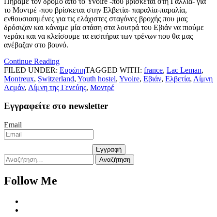
Πήραμε τον δρόμο από το Yvoire -που βρίσκεται στη Γαλλία- για
το Μοντρέ -που βρίσκεται στην Ελβετία- παραλία-παραλία,
ενθουσιασμένες για τις ελάχιστες σταγόνες βροχής που μας
δρόσιζαν και κάναμε μία στάση στα λουτρά του Εβιάν να πιούμε
νεράκι και να κλείσουμε τα εισιτήρια των τρένων που θα μας
ανέβαζαν στο βουνό.
Continue Reading
FILED UNDER:
Ευρώπη
TAGGED WITH:
france
,
Lac Leman
,
Montreux
,
Switzerland
,
Youth hostel
,
Yvoire
,
Εβιάν
,
Ελβετία
,
Λίμνη
Λεμάν
,
Λίμνη της Γενεύης
,
Μοντρέ
Εγγραφείτε στο newsletter
Email
Εγγραφή
Αναζήτηση
για:
Follow Me