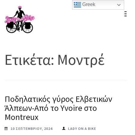
Skip
Greek
to
Lady On A Bike
content
(Press
Enter)
Ετικέτα:
Μοντρέ
Ποδηλατικός γύρος Ελβετικών
Άλπεων-Από το Yvoire στο
Montreux
10 ΣΕΠΤΕΜΒΡΊΟΥ, 2024
LADY ON A BIKE