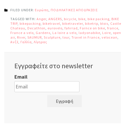
FILED UNDER:
Ευρώπη
,
ΠΟΔΗΛΑΤΙΚΕΣ ΑΠΟΔΡΑΣΕΙΣ
TAGGED WITH:
Anger
,
ANGERS
,
bicycle
,
bike
,
bike packing
,
BIKE
TRIP
,
bikepacking
,
biketravel
,
biketraveler
,
biketrip
,
blois
,
Castle
,
Chateau
,
Decathlon
,
eurovelo
,
fahrrad
,
Farnce on bike
,
france
,
France a velo
,
Gardens
,
La loire a velo
,
ladyonabike
,
Loire
,
open
air
,
River
,
SAUMUR
,
Sculpture
,
tour
,
Travel in France
,
velocean
,
Ανζέ
,
Γαλλία
,
Λίγηρας
Εγγραφείτε στο newsletter
Email
Εγγραφή