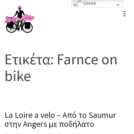
Greek
Skip
to
Lady On A Bike
content
(Press
Enter)
Ετικέτα:
Farnce on
bike
La Loire a velo – Από το Saumur
στην Angers με ποδήλατο