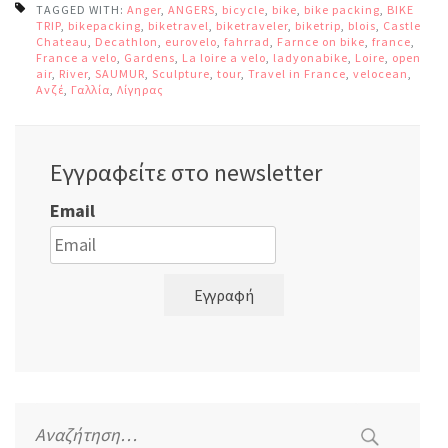
TAGGED WITH:
Anger
,
ANGERS
,
bicycle
,
bike
,
bike packing
,
BIKE
TRIP
,
bikepacking
,
biketravel
,
biketraveler
,
biketrip
,
blois
,
Castle
,
Chateau
,
Decathlon
,
eurovelo
,
fahrrad
,
Farnce on bike
,
france
,
France a velo
,
Gardens
,
La loire a velo
,
ladyonabike
,
Loire
,
open
air
,
River
,
SAUMUR
,
Sculpture
,
tour
,
Travel in France
,
velocean
,
Ανζέ
,
Γαλλία
,
Λίγηρας
Εγγραφείτε στο newsletter
Email
Εγγραφή
Αναζήτηση
για: