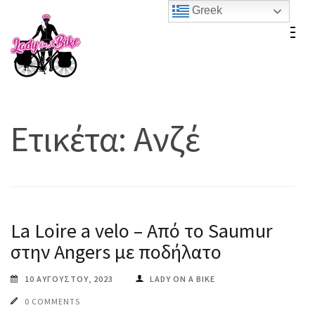
Skip
Greek
to
Lady On A Bike
content
(Press
Enter)
Ετικέτα:
Ανζέ
La Loire a velo – Από το Saumur
στην Angers με ποδήλατο
10 ΑΥΓΟΎΣΤΟΥ, 2023
LADY ON A BIKE
0 COMMENTS