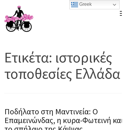
Skip
Greek
to
Lady On A Bike
content
(Press
Enter)
Ετικέτα:
ιστορικές
τοποθεσίες Ελλάδα
Ποδήλατο στη Μαντινεία: Ο
Επαμεινώνδας, η κυρα-Φωτεινή και
το σπήλαιο της Κάψιας