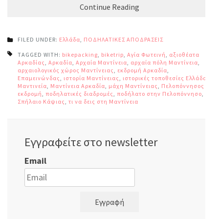
Continue Reading
FILED UNDER:
Ελλάδα
,
ΠΟΔΗΛΑΤΙΚΕΣ ΑΠΟΔΡΑΣΕΙΣ
TAGGED WITH:
bikepacking
,
biketrip
,
Αγία Φωτεινή
,
αξιοθέατα
Αρκαδίας
,
Αρκαδία
,
Αρχαία Μαντίνεια
,
αρχαία πόλη Μαντίνεια
,
αρχαιολογικός χώρος Μαντίνειας
,
εκδρομή Αρκαδία
,
Επαμεινώνδας
,
ιστορία Μαντίνειας
,
ιστορικές τοποθεσίες Ελλάδα
,
Μαντινεία
,
Μαντίνεια Αρκαδία
,
μάχη Μαντίνειας
,
Πελοπόννησος
εκδρομή
,
ποδηλατικές διαδρομές
,
ποδήλατο στην Πελοπόννησο
,
Σπήλαιο Κάψιας
,
τι να δεις στη Μαντίνεια
Εγγραφείτε στο newsletter
Email
Εγγραφή