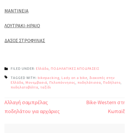
ΜΑΝΤΙΝΕΙΑ
ΛΟΥΤΡΑΚΙ-ΗΡΑΙΟ
ΔΑΣΟΣ ΣΤΡΟΦΥΛΙΑΣ
FILED UNDER:
Ελλάδα
,
ΠΟΔΗΛΑΤΙΚΕΣ ΑΠΟΔΡΑΣΕΙΣ
TAGGED WITH:
bikepacking
,
Lady on a bike
,
διακοπές στην
Ελλάδα
,
Μονεμβασιά
,
Πελοπόννησος
,
ποδηλάτισσα
,
Ποδήλατο
,
ποδηλατοβόλτα
,
ταξίδι
Πλοήγηση
Αλλαγή σαμπρέλας
Bike-Western στην
άρθρων
ποδηλάτου για αρχάριες
Κωπαϊδα