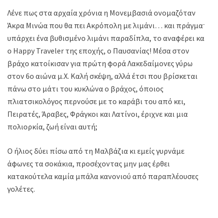
Λένε πως στα αρχαία χρόνια η Μονεμβασιά ονομαζόταν
Άκρα Μινώα που θα πει Ακρόπολη με λιμάνι… και πράγματι
υπάρχει ένα βυθισμένο λιμάνι παραδίπλα, το αναφέρει και
ο Happy Traveler της εποχής, ο Παυσανίας! Μέσα στον
βράχο κατοίκισαν για πρώτη φορά Λακεδαίμονες γύρω
στον 6ο αιώνα μ.Χ. Καλή σκέψη, αλλά έτσι που βρίσκεται
πάνω στο μάτι του κυκλώνα ο βράχος, όποιος
πλιατσικολόγος περνούσε με το καράβι του από κει,
Πειρατές, Άραβες, Φράγκοι και Λατίνοι, έριχνε και μια
πολιορκία, ζωή είναι αυτή;
Ο ήλιος δύει πίσω από τη Μαλβάζια κι εμείς γυρνάμε
άφωνες τα σοκάκια, προσέχοντας μην μας έρθει
κατακούτελα καμία μπάλα κανονιού από παραπλέουσες
γολέτες.