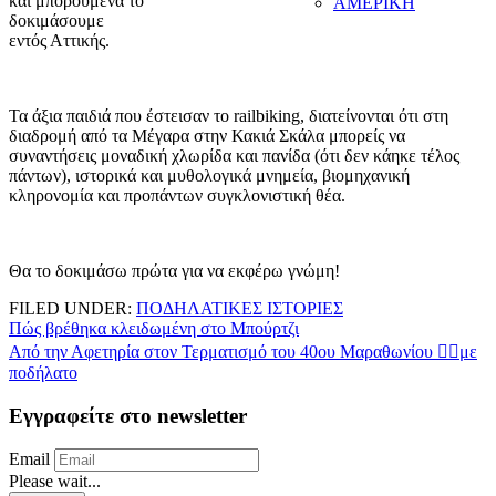
και μπορούμενα το
ΑΜΕΡΙΚΗ
δοκιμάσουμε
εντός Αττικής.
Τα άξια παιδιά που έστεισαν το railbiking, διατείνονται ότι στη
διαδρομή από τα Μέγαρα στην Κακιά Σκάλα μπορείς να
συναντήσεις μοναδική χλωρίδα και πανίδα (ότι δεν κάηκε τέλος
πάντων), ιστορικά και μυθολογικά μνημεία, βιομηχανική
κληρονομία και προπάντων συγκλονιστική θέα.
Θα το δοκιμάσω πρώτα για να εκφέρω γνώμη!
FILED UNDER:
ΠΟΔΗΛΑΤΙΚΕΣ ΙΣΤΟΡΙΕΣ
Πλοήγηση
Πώς βρέθηκα κλειδωμένη στο Μπούρτζι
Από την Αφετηρία στον Τερματισμό του 40ου Μαραθωνίου 🚴‍♂️με
άρθρων
ποδήλατο
Εγγραφείτε στο newsletter
Email
Please wait...