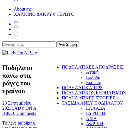
About me
ΧΑΛΚΙΝΟ ΔΑΚΡΥ ΦΤΕΡΩΤΟ
Αναζήτηση
για:
Lady On A Bike
Ποδήλατο
ΠΟΔΗΛΑΤΙΚΕΣ ΑΠΟΔΡΑΣΕΙΣ
Αττική
πάνω στις
Ελλάδα
ράγες του
Ευρώπη
ΠΟΔΗΛΑΤΙΚΑ TIPS
τραίνου
ΠΟΔΗΛΑΤΙΚΟΣ ΕΞΟΠΛΙΣΜΟΣ
ΠΟΔΗΛΑΤΙΚΕΣ ΙΣΤΟΡΙΕΣ
28 Σεπτεμβρίου,
ΤΑΞΙΔΙΑ ΑΝΕΥ ΠΟΔΗΛΑΤΟΥ
2023
LADY ON A
ΕΛΛΑΔΑ
BIKE
0 Comments
ΕΥΡΩΠΗ
ΑΣΙΑ
Το λένε
railbiking
ΑΦΡΙΚΗ