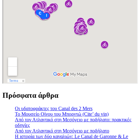
Πρόσφατα άρθρα
Οι υδατοφράκτες του Canal des 2 Mers
Το Μουσείο Οίνου του Μπορντώ (Cite’ du vin)
Από τον Ατλαντικό στη Μεσόγειο με ποδήλατο: πρακτικές
οδηγίες
Από τον Ατλαντικό στη Μεσόγειο με ποδήλατο
Η ιστορία των δύο καναλιών: Le Canal de Garonne & Le