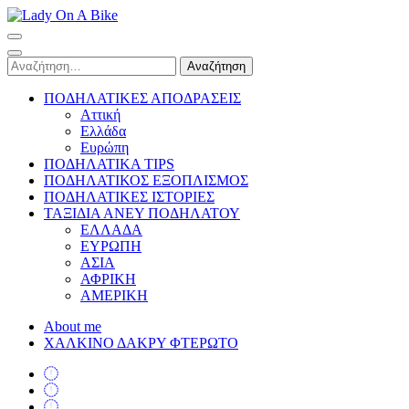
Skip
to
Lady On A Bike
content
(Press
Αναζήτηση
Enter)
για:
ΠΟΔΗΛΑΤΙΚΕΣ ΑΠΟΔΡΑΣΕΙΣ
Αττική
Ελλάδα
Ευρώπη
ΠΟΔΗΛΑΤΙΚΑ TIPS
ΠΟΔΗΛΑΤΙΚΟΣ ΕΞΟΠΛΙΣΜΟΣ
ΠΟΔΗΛΑΤΙΚΕΣ ΙΣΤΟΡΙΕΣ
ΤΑΞΙΔΙΑ ΑΝΕΥ ΠΟΔΗΛΑΤΟΥ
ΕΛΛΑΔΑ
ΕΥΡΩΠΗ
ΑΣΙΑ
ΑΦΡΙΚΗ
ΑΜΕΡΙΚΗ
About me
ΧΑΛΚΙΝΟ ΔΑΚΡΥ ΦΤΕΡΩΤΟ