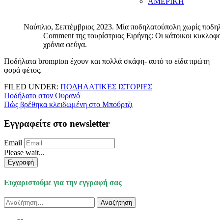
ΑΜΕΡΙΚΗ
Ναύπλιο, Σεπτέμβριος 2023. Μία ποδηλατούπολη χωρίς ποδη
Comment της τουρίστριας Ειρήνης: Οι κάτοικοι κυκλοφο
χρόνια φεύγα.
Ποδήλατα brompton έχουν και πολλά σκάφη- αυτό το είδα πρώτη
φορά φέτος.
FILED UNDER:
ΠΟΔΗΛΑΤΙΚΕΣ ΙΣΤΟΡΙΕΣ
Πλοήγηση
Ποδήλατο στον Ουρανό
Πώς βρέθηκα κλειδωμένη στο Μπούρτζι
άρθρων
Εγγραφείτε στο newsletter
Email
Please wait...
Εγγραφή
Ευχαριστούμε για την εγγραφή σας
Αναζήτηση
για: