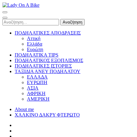
Skip
to
Lady On A Bike
content
(Press
Αναζήτηση
Enter)
για:
ΠΟΔΗΛΑΤΙΚΕΣ ΑΠΟΔΡΑΣΕΙΣ
Αττική
Ελλάδα
Ευρώπη
ΠΟΔΗΛΑΤΙΚΑ TIPS
ΠΟΔΗΛΑΤΙΚΟΣ ΕΞΟΠΛΙΣΜΟΣ
ΠΟΔΗΛΑΤΙΚΕΣ ΙΣΤΟΡΙΕΣ
ΤΑΞΙΔΙΑ ΑΝΕΥ ΠΟΔΗΛΑΤΟΥ
ΕΛΛΑΔΑ
ΕΥΡΩΠΗ
ΑΣΙΑ
ΑΦΡΙΚΗ
ΑΜΕΡΙΚΗ
About me
ΧΑΛΚΙΝΟ ΔΑΚΡΥ ΦΤΕΡΩΤΟ