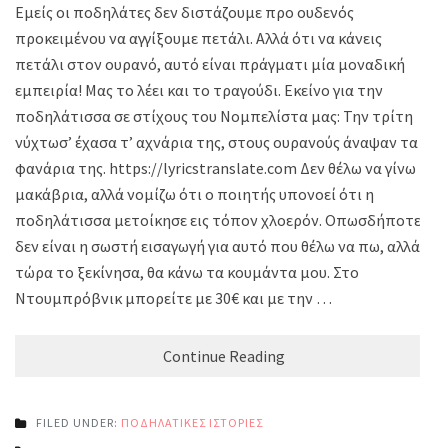
Εμείς οι ποδηλάτες δεν διστάζουμε προ ουδενός
προκειμένου να αγγίξουμε πετάλι. Αλλά ότι να κάνεις
πετάλι στον ουρανό, αυτό είναι πράγματι μία μοναδική
εμπειρία! Μας το λέει και το τραγούδι. Εκείνο για την
ποδηλάτισσα σε στίχους του Νομπελίστα μας: Την τρίτη
νύχτωσ’ έχασα τ’ αχνάρια της, στους ουρανούς άναψαν τα
φανάρια της. https://lyricstranslate.com Δεν θέλω να γίνω
μακάβρια, αλλά νομίζω ότι ο ποιητής υπονοεί ότι η
ποδηλάτισσα μετοίκησε εις τόπον χλοερόν. Οπωσδήποτε
δεν είναι η σωστή εισαγωγή για αυτό που θέλω να πω, αλλά
τώρα το ξεκίνησα, θα κάνω τα κουμάντα μου. Στο
Ντουμπρόβνικ μπορείτε με 30€ και με την …
Continue Reading
FILED UNDER:
ΠΟΔΗΛΑΤΙΚΕΣ ΙΣΤΟΡΙΕΣ