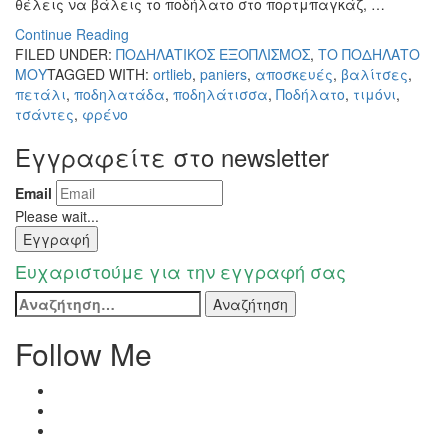
θέλεις να βάλεις το ποδήλατο στο πορτμπαγκάζ, …
Continue Reading
FILED UNDER:
ΠΟΔΗΛΑΤΙΚΟΣ ΕΞΟΠΛΙΣΜΟΣ
,
ΤΟ ΠΟΔΗΛΑΤΟ
ΜΟΥ
TAGGED WITH:
ortlieb
,
paniers
,
αποσκευές
,
βαλίτσες
,
πετάλι
,
ποδηλατάδα
,
ποδηλάτισσα
,
Ποδήλατο
,
τιμόνι
,
τσάντες
,
φρένο
Εγγραφείτε στο newsletter
Email
Please wait...
Εγγραφή
Ευχαριστούμε για την εγγραφή σας
Αναζήτηση
για:
Follow Me