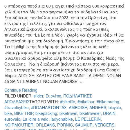
6 υπέροχα ποτάμια 60 μαγευτικά κάστρα 600 κουραστικά
χιλιόμετρα Με παραφορτωμένα τα ποδηλατάκια μας
ξεκινήσαμε τον Ιούλιο του 2023 από την Ορλεάνη, στο
κέντρο της Γαλλίας, για να φθάσουμε μέχρι τον
Ατλαντικό Ωκεανό, ακολουθώντας τις ποδηλατικές
πινακίδες του “La Loire a Velo”, χωρίς να έχουμε ιδέα τί θα
συναντήσουμε στη διαδρομή. Συναντήσαμε τα πάντα όλα.
Τα highlights της διαδρομής (κάνοντας κλικ σε κάθε
φωτογραφία, θα μεταφερθείτε στο αντίστοιχο
αναλυτικό άρθρο/φώτο άλμπουμ): Ο Καθεδρικός Ναός της
Ορλεάνης Να η διαδρομή (κάνοντας κλικ στο νούμερo,
θα μεταφερθείτε στην αντίστοιχη διαδρομή στα Google
Maps): ΑΠΟ: ΣΕ: ΧΑΡΤΗΣ ORLEANS SAINT-LAURENT-NOUAN
45 SAINT-LAURENT-NOUAN AMBOISE …
Continue Reading
FILED UNDER:
slider
,
Ευρώπη
,
ΠΟΔΗΛΑΤΙΚΕΣ
ΑΠΟΔΡΑΣΕΙΣ
TAGGED WITH:
#bikelife
,
#biketour
,
#biketouring
,
#travelbybike
,
#ΠΟΔΗΛΑΤΟΝΤΑΣ
,
AMBOISE
,
ANGERS
,
bicycle
,
bike
,
BIKE TRIP
,
bikepacking
,
biketravel
,
biketraveler
,
DRAIN
,
eurovelo
,
La loire a velo
,
ladyonabike
,
LE PELLERIN
,
NOIRMOUTIER
,
ORLEANS
,
PORNIC
,
SAUMUR
,
VERGERS
,