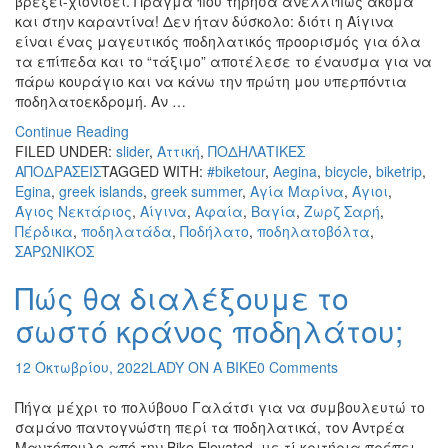
βρέξει-χιονίσει. Πράγμα που τήρησα ανελλιπώς ακόμα
και στην καραντίνα! Δεν ήταν δύσκολο: διότι η Αίγινα
είναι ένας μαγευτικός ποδηλατικός προορισμός για όλα
τα επίπεδα και το “τάξιμο” αποτέλεσε το έναυσμα για να
πάρω κουράγιο και να κάνω την πρώτη μου υπερπόντια
ποδηλατοεκδρομή. Αν …
Continue Reading
FILED UNDER:
slider
,
Αττική
,
ΠΟΔΗΛΑΤΙΚΕΣ
ΑΠΟΔΡΑΣΕΙΣ
TAGGED WITH:
#biketour
,
Aegina
,
bicycle
,
biketrip
,
Egina
,
greek islands
,
greek summer
,
Αγία Μαρίνα
,
Άγιοι
,
Άγιος Νεκτάριος
,
Αίγινα
,
Αφαία
,
Βαγία
,
Ζωρζ Σαρή
,
Πέρδικα
,
ποδηλατάδα
,
Ποδήλατο
,
ποδηλατοβόλτα
,
ΣΑΡΩΝΙΚΟΣ
Πώς θα διαλέξουμε το
σωστό κράνος ποδηλάτου;
12 Οκτωβρίου, 2022
LADY ON A BIKE
0 Comments
Πήγα μέχρι το πολύβουο Γαλάτσι για να συμβουλευτώ το
σαμάνο παντογνώστη περί τα ποδηλατικά, τον Αντρέα
Μαντόπουλο από την Bike Elevated, με τί κριτήρια πρέπει