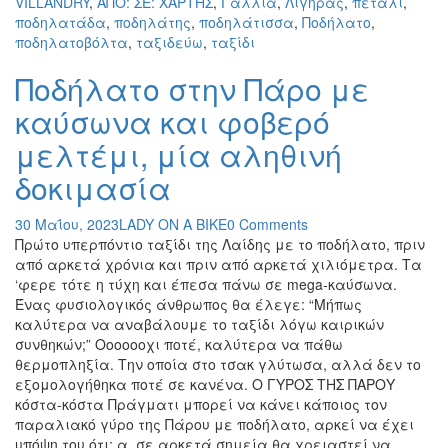
VILLANDRY
,
ΑΠΟ: ΣΕ: ΧΑΡΤΗΣ
,
Γαλλία
,
Λίγηρας
,
πετάλι
,
ποδηλατάδα
,
ποδηλάτης
,
ποδηλάτισσα
,
Ποδήλατο
,
ποδηλατοβόλτα
,
ταξιδεύω
,
ταξίδι
Ποδήλατο στην Πάρο με
καύσωνα και φοβερό
μελτέμι, μία αληθινή
δοκιμασία
30 Μαΐου, 2023
LADY ON A BIKE
0 Comments
Πρώτο υπερπόντιο ταξίδι της Λαίδης με το ποδήλατο, πριν
από αρκετά χρόνια και πριν από αρκετά χιλιόμετρα. Τα
‘φερε τότε η τύχη και έπεσα πάνω σε mega-καύσωνα.
Ένας φυσιολογικός άνθρωπος θα έλεγε: “Μήπως
καλύτερα να αναβάλουμε το ταξίδι λόγω καιρικών
συνθηκών;” Οοοοοοχι ποτέ, καλύτερα να πάθω
θερμοπληξία. Την οποία στο τσακ γλύτωσα, αλλά δεν το
εξομολογήθηκα ποτέ σε κανένα. Ο ΓΥΡΟΣ ΤΗΣ ΠΑΡΟΥ
κόστα-κόστα Πράγματι μπορεί να κάνει κάποιος τον
παραλιακό γύρο της Πάρου με ποδήλατο, αρκεί να έχει
υπόψη του ότι: α. σε αρκετά σημεία θα χρειαστεί να