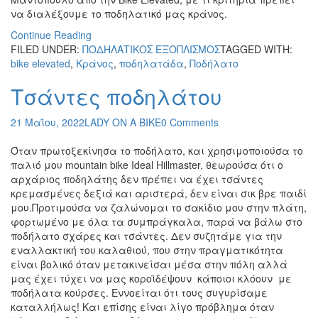
να διαλέξουμε το ποδηλατικό μας κράνος.
Continue Reading
FILED UNDER:
ΠΟΔΗΛΑΤΙΚΟΣ ΕΞΟΠΛΙΣΜΟΣ
TAGGED WITH:
bike elevated
,
Κράνος
,
ποδηλατάδα
,
Ποδήλατο
Τσάντες ποδηλάτου
21 Μαΐου, 2022
LADY ON A BIKE
0 Comments
Όταν πρωτοξεκίνησα το ποδήλατο, και χρησιμοποιούσα το
παλιό μου mountain bike Ideal Hillmaster, θεωρούσα ότι ο
αρχάριος ποδηλάτης δεν πρέπει να έχει τσάντες
κρεμασμένες δεξιά και αριστερά, δεν είναι σικ βρε παιδί
μου.Προτιμούσα να ζαλώνομαι το σακίδιο μου στην πλάτη,
φορτωμένο με όλα τα συμπράγκαλα, παρά να βάλω στο
ποδήλατο σχάρες και τσάντες. Δεν συζητάμε για την
εναλλακτική του καλαθιού, που στην πραγματικότητα
είναι βολικό όταν μετακινείσαι μέσα στην πόλη αλλά
μας έχει τύχει να μας κοροϊδέψουν κάποιοι κλόουν με
ποδήλατα κούρσες. Εννοείται ότι τους συγυρίσαμε
καταλλήλως! Και επίσης είναι λίγο πρόβλημα όταν