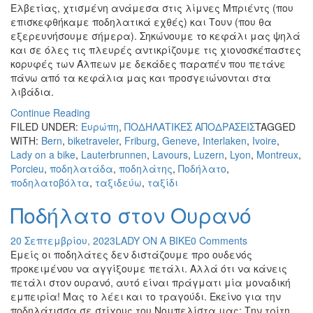
Ελβετίας, χτισμένη ανάμεσα στις λίμνες Μπριέντς (που
επισκεφθήκαμε ποδηλατικά εχθές) και Τουν (που θα
εξερευνήσουμε σήμερα). Σηκώνουμε το κεφάλι μας ψηλά
και σε όλες τις πλευρές αντικρίζουμε τις χιονοσκέπαστες
κορυφές των Άλπεων με δεκάδες παραπέν που πετάνε
πάνω από τα κεφάλια μας και προσγειώνονται στα
λιβάδια.
Continue Reading
FILED UNDER:
Ευρώπη
,
ΠΟΔΗΛΑΤΙΚΕΣ ΑΠΟΔΡΑΣΕΙΣ
TAGGED
WITH:
Bern
,
biketraveler
,
Friburg
,
Geneve
,
Interlaken
,
Ivoire
,
Lady on a bike
,
Lauterbrunnen
,
Lavours
,
Luzern
,
Lyon
,
Montreux
,
Porcieu
,
ποδηλατάδα
,
ποδηλάτης
,
Ποδήλατο
,
ποδηλατοβόλτα
,
ταξιδεύω
,
ταξίδι
Ποδήλατο στον Ουρανό
20 Σεπτεμβρίου, 2023
LADY ON A BIKE
0 Comments
Εμείς οι ποδηλάτες δεν διστάζουμε προ ουδενός
προκειμένου να αγγίξουμε πετάλι. Αλλά ότι να κάνεις
πετάλι στον ουρανό, αυτό είναι πράγματι μία μοναδική
εμπειρία! Μας το λέει και το τραγούδι. Εκείνο για την
ποδηλάτισσα σε στίχους του Νομπελίστα μας: Την τρίτη