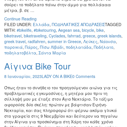
σούρει το ποδήλατο πάνω στην άμμο για πολλάααα
μέτρα, β. σε …
Continue Reading
FILED UNDER:
Ελλάδα
,
ΠΟΔΗΛΑΤΙΚΕΣ ΑΠΟΔΡΑΣΕΙΣ
TAGGED
WITH:
#bikelife
,
#biketouring
,
Aegean sea
,
bicycle
,
bike
,
biketravel
,
biketraveling
,
Cyclades
,
fahrrad
,
greece
,
greek islands
,
greek travel
,
radfahren
,
summer in Greece
,
Λεύκες
,
Νάουσα
,
παροικιά
,
Πάρος
,
Πίσω ΛΙβάδι
,
ποδηλατάδα
,
Ποδήλατο
,
ποδηλατοβόλτα
,
Σάντα Μαρία
Αίγινα Bike Tour
8 Ιανουαρίου, 2023
LADY ON A BIKE
0 Comments
Όπως ήταν το συνήθειο του προηγούμενου αιώνα για τις
προβληματικές εγκυμοσύνες, η μητέρα μου πριν τη
σύλληψή μου με έταξε στον Άγιο Νεκτάριο. Το τάξιμο
αφορούσε δύο σκέλη: πρώτον με βάφτισαν Ειρήνη-
Νεκταρία, και σας πληροφορώ ότι φέρνω ακόμα γλυκά
στο γραφείο στις 9 Νοεμβρίου και δεύτερον να πηγαίνω
στην Αίγινα για προσκύνημα στη Χάρη του κάθε χρόνο