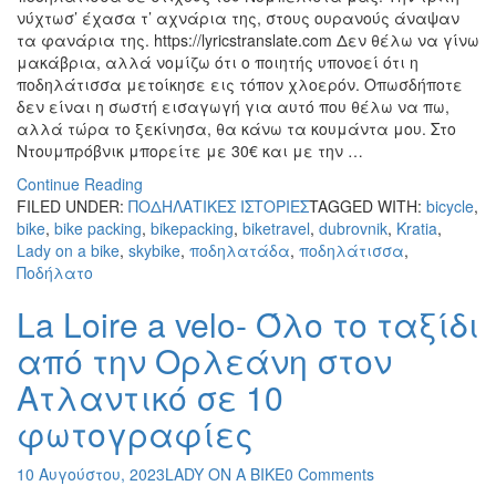
νύχτωσ’ έχασα τ’ αχνάρια της, στους ουρανούς άναψαν
τα φανάρια της. https://lyricstranslate.com Δεν θέλω να γίνω
μακάβρια, αλλά νομίζω ότι ο ποιητής υπονοεί ότι η
ποδηλάτισσα μετοίκησε εις τόπον χλοερόν. Οπωσδήποτε
δεν είναι η σωστή εισαγωγή για αυτό που θέλω να πω,
αλλά τώρα το ξεκίνησα, θα κάνω τα κουμάντα μου. Στο
Ντουμπρόβνικ μπορείτε με 30€ και με την …
Continue Reading
FILED UNDER:
ΠΟΔΗΛΑΤΙΚΕΣ ΙΣΤΟΡΙΕΣ
TAGGED WITH:
bicycle
,
bike
,
bike packing
,
bikepacking
,
biketravel
,
dubrovnik
,
Kratia
,
Lady on a bike
,
skybike
,
ποδηλατάδα
,
ποδηλάτισσα
,
Ποδήλατο
La Loire a velo- Όλο το ταξίδι
από την Ορλεάνη στον
Ατλαντικό σε 10
φωτογραφίες
10 Αυγούστου, 2023
LADY ON A BIKE
0 Comments