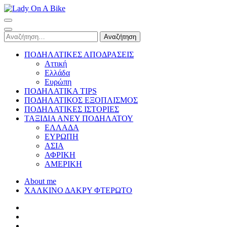
Skip
to
Lady On A Bike
content
(Press
Αναζήτηση
Enter)
για:
ΠΟΔΗΛΑΤΙΚΕΣ ΑΠΟΔΡΑΣΕΙΣ
Αττική
Ελλάδα
Ευρώπη
ΠΟΔΗΛΑΤΙΚΑ TIPS
ΠΟΔΗΛΑΤΙΚΟΣ ΕΞΟΠΛΙΣΜΟΣ
ΠΟΔΗΛΑΤΙΚΕΣ ΙΣΤΟΡΙΕΣ
ΤΑΞΙΔΙΑ ΑΝΕΥ ΠΟΔΗΛΑΤΟΥ
ΕΛΛΑΔΑ
ΕΥΡΩΠΗ
ΑΣΙΑ
ΑΦΡΙΚΗ
ΑΜΕΡΙΚΗ
About me
ΧΑΛΚΙΝΟ ΔΑΚΡΥ ΦΤΕΡΩΤΟ