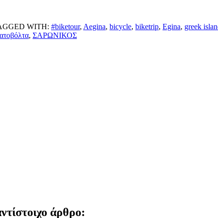
AGGED WITH:
#biketour
,
Aegina
,
bicycle
,
biketrip
,
Egina
,
greek isla
ατοβόλτα
,
ΣΑΡΩΝΙΚΟΣ
αντίστοιχο άρθρο: