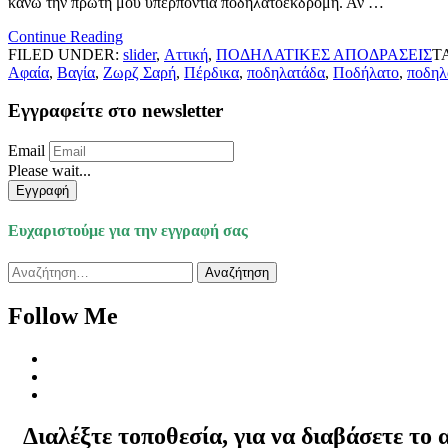
κάνω την πρώτη μου υπερπόντια ποδηλατοεκδρομή. Αν …
Continue Reading
FILED UNDER:
slider
,
Αττική
,
ΠΟΔΗΛΑΤΙΚΕΣ ΑΠΟΔΡΑΣΕΙΣ
T
Αφαία
,
Βαγία
,
Ζωρζ Σαρή
,
Πέρδικα
,
ποδηλατάδα
,
Ποδήλατο
,
ποδηλ
Εγγραφείτε στο newsletter
Email
Please wait...
Εγγραφή
Ευχαριστούμε για την εγγραφή σας
Αναζήτηση
για:
Follow Me
Διαλέξτε τοποθεσία, για να διαβάσετε το 