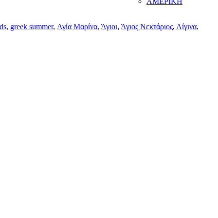
ΑΜΕΡΙΚΗ
nds
,
greek summer
,
Αγία Μαρίνα
,
Άγιοι
,
Άγιος Νεκτάριος
,
Αίγινα
,