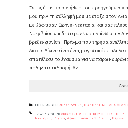
Όπως ήταν το συνήθειο του προηγούμενου αι
μου πριν τη σύλληψή μου με έταξε στον Άγι
με βάφτισαν Ειρήνη-Νεκταρία, και σας πληρ
Νοεμβρίου και δεύτερον να πηγαίνω στην Αί
βρέξει-χιονίσει. Πράγμα που τήρησα ανελλιπ
διότι η Αίγινα είναι ένας μαγευτικός ποδηλα
αποτέλεσε το έναυσμα για να πάρω κουράγι
ποδηλατοεκδρομή. Αν …
Cont
FILED UNDER:
slider
,
Αττική
,
ΠΟΔΗΛΑΤΙΚΕΣ ΑΠΟΔΡΑΣΕ
TAGGED WITH:
#biketour
,
Aegina
,
bicycle
,
biketrip
,
Eg
Νεκτάριος
,
Αίγινα
,
Αφαία
,
Βαγία
,
Ζωρζ Σαρή
,
Πέρδικα
,