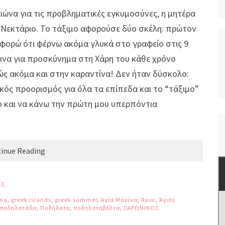
ώνα για τις προβληματικές εγκυμοσύνες, η μητέρα
ο Νεκτάριο. Το τάξιμο αφορούσε δύο σκέλη: πρώτον
οφορώ ότι φέρνω ακόμα γλυκά στο γραφείο στις 9
γινα για προσκύνημα στη Χάρη του κάθε χρόνο
ώς ακόμα και στην καραντίνα! Δεν ήταν δύσκολο:
τικός προορισμός για όλα τα επίπεδα και το “τάξιμο”
ο και να κάνω την πρώτη μου υπερπόντια
inue Reading
ΙΣ
ina
,
greek islands
,
greek summer
,
Αγία Μαρίνα
,
Άγιοι
,
Άγιος
ποδηλατάδα
,
Ποδήλατο
,
ποδηλατοβόλτα
,
ΣΑΡΩΝΙΚΟΣ