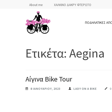
Skip
About me
ΧΑΛΚΙΝΟ ΔΑΚΡΥ ΦΤΕΡΩΤΟ
to
content
ΠΟΔΗΛΑΤΙΚΕΣ ΑΠ
(Press
Enter)
LADY ON A BIKE
Ετικέτα:
Aegina
Αίγινα Bike Tour
8 ΙΑΝΟΥΑΡΊΟΥ, 2023
LADY ON A BIKE
0