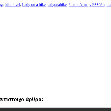
ng
,
biketravel
,
Lady on a bike
,
ladyonabike
,
διακοπές στην Ελλάδα
,
πα
αντίστοιχο άρθρο: