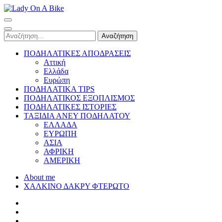
Skip
to
Lady On A Bike
content
(Press
Αναζήτηση
Enter)
για:
ΠΟΔΗΛΑΤΙΚΕΣ ΑΠΟΔΡΑΣΕΙΣ
Αττική
Ελλάδα
Ευρώπη
ΠΟΔΗΛΑΤΙΚΑ TIPS
ΠΟΔΗΛΑΤΙΚΟΣ ΕΞΟΠΛΙΣΜΟΣ
ΠΟΔΗΛΑΤΙΚΕΣ ΙΣΤΟΡΙΕΣ
ΤΑΞΙΔΙΑ ΑΝΕΥ ΠΟΔΗΛΑΤΟΥ
ΕΛΛΑΔΑ
ΕΥΡΩΠΗ
ΑΣΙΑ
ΑΦΡΙΚΗ
ΑΜΕΡΙΚΗ
About me
ΧΑΛΚΙΝΟ ΔΑΚΡΥ ΦΤΕΡΩΤΟ