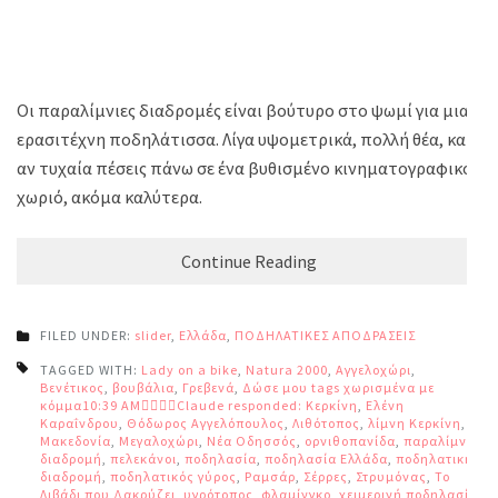
Οι παραλίμνιες διαδρομές είναι βούτυρο στο ψωμί για μια
ερασιτέχνη ποδηλάτισσα. Λίγα υψομετρικά, πολλή θέα, και
αν τυχαία πέσεις πάνω σε ένα βυθισμένο κινηματογραφικό
χωριό, ακόμα καλύτερα.
Continue Reading
FILED UNDER:
slider
,
Ελλάδα
,
ΠΟΔΗΛΑΤΙΚΕΣ ΑΠΟΔΡΑΣΕΙΣ
TAGGED WITH:
Lady on a bike
,
Natura 2000
,
Αγγελοχώρι
,
Βενέτικος
,
βουβάλια
,
Γρεβενά
,
Δώσε μου tags χωρισμένα με
κόμμα10:39 AMClaude responded: Κερκίνη
,
Ελένη
Καραΐνδρου
,
Θόδωρος Αγγελόπουλος
,
Λιθότοπος
,
λίμνη Κερκίνη
,
Μακεδονία
,
Μεγαλοχώρι
,
Νέα Οδησσός
,
ορνιθοπανίδα
,
παραλίμνια
διαδρομή
,
πελεκάνοι
,
ποδηλασία
,
ποδηλασία Ελλάδα
,
ποδηλατική
διαδρομή
,
ποδηλατικός γύρος
,
Ραμσάρ
,
Σέρρες
,
Στρυμόνας
,
Το
Λιβάδι που Δακρύζει
,
υγρότοπος
,
φλαμίνγκο
,
χειμερινή ποδηλασία