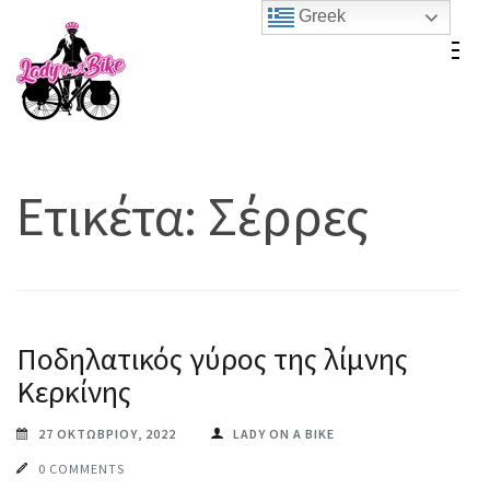
Skip
Greek
to
Lady On A Bike
content
(Press
Enter)
Ετικέτα:
Σέρρες
Ποδηλατικός γύρος της λίμνης
Κερκίνης
27 ΟΚΤΩΒΡΊΟΥ, 2022
LADY ON A BIKE
0 COMMENTS