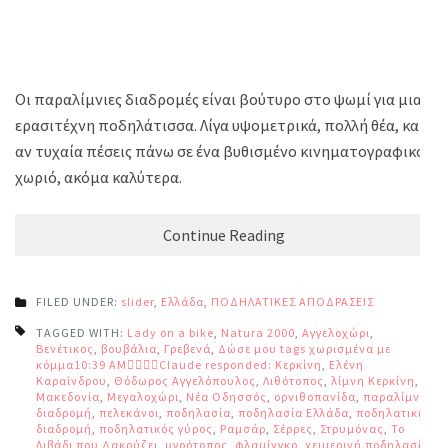
Οι παραλίμνιες διαδρομές είναι βούτυρο στο ψωμί για μια
ερασιτέχνη ποδηλάτισσα. Λίγα υψομετρικά, πολλή θέα, και
αν τυχαία πέσεις πάνω σε ένα βυθισμένο κινηματογραφικό
χωριό, ακόμα καλύτερα.
Continue Reading
FILED UNDER:
slider
,
Ελλάδα
,
ΠΟΔΗΛΑΤΙΚΕΣ ΑΠΟΔΡΑΣΕΙΣ
TAGGED WITH:
Lady on a bike
,
Natura 2000
,
Αγγελοχώρι
,
Βενέτικος
,
βουβάλια
,
Γρεβενά
,
Δώσε μου tags χωρισμένα με
κόμμα10:39 AMClaude responded: Κερκίνη
,
Ελένη
Καραΐνδρου
,
Θόδωρος Αγγελόπουλος
,
Λιθότοπος
,
λίμνη Κερκίνη
,
Μακεδονία
,
Μεγαλοχώρι
,
Νέα Οδησσός
,
ορνιθοπανίδα
,
παραλίμνια
διαδρομή
,
πελεκάνοι
,
ποδηλασία
,
ποδηλασία Ελλάδα
,
ποδηλατική
διαδρομή
,
ποδηλατικός γύρος
,
Ραμσάρ
,
Σέρρες
,
Στρυμόνας
,
Το
Λιβάδι που Δακρύζει
,
υγρότοπος
,
φλαμίνγκο
,
χειμερινή ποδηλασία