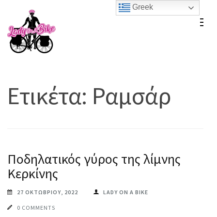
Skip
Greek
to
Lady On A Bike
content
(Press
Enter)
Ετικέτα:
Ραμσάρ
Ποδηλατικός γύρος της λίμνης
Κερκίνης
27 ΟΚΤΩΒΡΊΟΥ, 2022
LADY ON A BIKE
0 COMMENTS