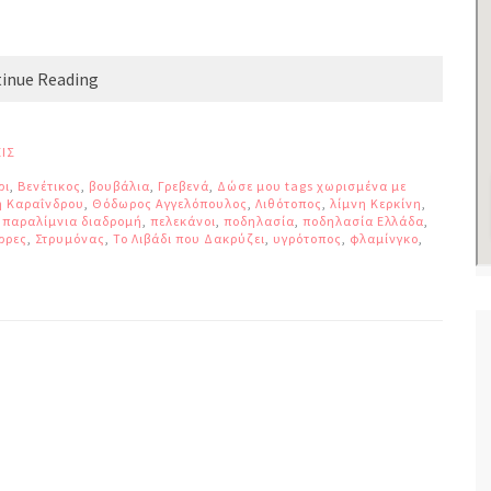
inue Reading
ΙΣ
ρι
,
Βενέτικος
,
βουβάλια
,
Γρεβενά
,
Δώσε μου tags χωρισμένα με
η Καραΐνδρου
,
Θόδωρος Αγγελόπουλος
,
Λιθότοπος
,
λίμνη Κερκίνη
,
,
παραλίμνια διαδρομή
,
πελεκάνοι
,
ποδηλασία
,
ποδηλασία Ελλάδα
,
ρρες
,
Στρυμόνας
,
Το Λιβάδι που Δακρύζει
,
υγρότοπος
,
φλαμίνγκο
,