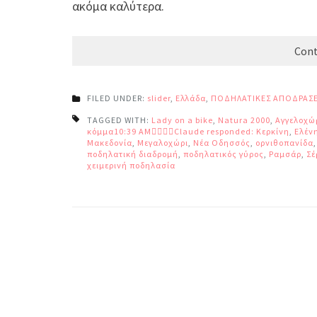
ακόμα καλύτερα.
Cont
FILED UNDER:
slider
,
Ελλάδα
,
ΠΟΔΗΛΑΤΙΚΕΣ ΑΠΟΔΡΑΣΕ
TAGGED WITH:
Lady on a bike
,
Natura 2000
,
Αγγελοχώ
κόμμα10:39 AMClaude responded: Κερκίνη
,
Ελέν
Μακεδονία
,
Μεγαλοχώρι
,
Νέα Οδησσός
,
ορνιθοπανίδα
ποδηλατική διαδρομή
,
ποδηλατικός γύρος
,
Ραμσάρ
,
Σέ
χειμερινή ποδηλασία