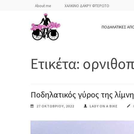
Skip
About me
ΧΑΛΚΙΝΟ ΔΑΚΡΥ ΦΤΕΡΩΤΟ
to
content
ΠΟΔΗΛΑΤΙΚΕΣ ΑΠ
(Press
Enter)
LADY ON A BIKE
Ετικέτα:
ορνιθοπ
Ποδηλατικός γύρος της λίμνη
27 ΟΚΤΩΒΡΊΟΥ, 2022
LADY ON A BIKE