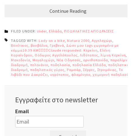
Continue Reading
FILED UNDER:
slider
,
Ελλάδα
,
ΠΟΔΗΛΑΤΙΚΕΣ ΑΠΟΔΡΑΣΕΙΣ
TAGGED WITH:
Lady on a bike
,
Natura 2000
,
Αγγελοχώρι
,
Βενέτικος
,
βουβάλια
,
Γρεβενά
,
Δώσε μου tags χωρισμένα με
κόμμα10:39 AMClaude responded: Κερκίνη
,
Ελένη
Καραΐνδρου
,
Θόδωρος Αγγελόπουλος
,
Λιθότοπος
,
λίμνη Κερκίνη
,
Μακεδονία
,
Μεγαλοχώρι
,
Νέα Οδησσός
,
ορνιθοπανίδα
,
παραλίμνια
διαδρομή
,
πελεκάνοι
,
ποδηλασία
,
ποδηλασία Ελλάδα
,
ποδηλατική
διαδρομή
,
ποδηλατικός γύρος
,
Ραμσάρ
,
Σέρρες
,
Στρυμόνας
,
Το
Λιβάδι που Δακρύζει
,
υγρότοπος
,
φλαμίνγκο
,
χειμερινή ποδηλασία
Εγγραφείτε στο newsletter
Email