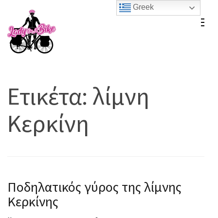
Skip
Greek
to
Lady On A Bike
content
(Press
Enter)
Ετικέτα:
λίμνη
Κερκίνη
Ποδηλατικός γύρος της λίμνης
Κερκίνης