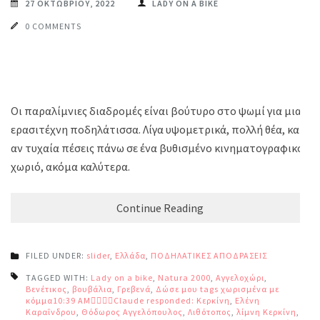
27 ΟΚΤΩΒΡΊΟΥ, 2022
LADY ON A BIKE
0 COMMENTS
Οι παραλίμνιες διαδρομές είναι βούτυρο στο ψωμί για μια
ερασιτέχνη ποδηλάτισσα. Λίγα υψομετρικά, πολλή θέα, και
αν τυχαία πέσεις πάνω σε ένα βυθισμένο κινηματογραφικό
χωριό, ακόμα καλύτερα.
Continue Reading
FILED UNDER:
slider
,
Ελλάδα
,
ΠΟΔΗΛΑΤΙΚΕΣ ΑΠΟΔΡΑΣΕΙΣ
TAGGED WITH:
Lady on a bike
,
Natura 2000
,
Αγγελοχώρι
,
Βενέτικος
,
βουβάλια
,
Γρεβενά
,
Δώσε μου tags χωρισμένα με
κόμμα10:39 AMClaude responded: Κερκίνη
,
Ελένη
Καραΐνδρου
,
Θόδωρος Αγγελόπουλος
,
Λιθότοπος
,
λίμνη Κερκίνη
,