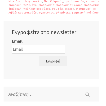
Μακεδονία
,
Μεγαλοχώρι
,
Νέα Οδησσός
,
ορνιθοπανίδα
,
παραλίμνια
διαδρομή
,
πελεκάνοι
,
ποδηλασία
,
ποδηλασία Ελλάδα
,
ποδηλατική
διαδρομή
,
ποδηλατικός γύρος
,
Ραμσάρ
,
Σέρρες
,
Στρυμόνας
,
Το
Λιβάδι που Δακρύζει
,
υγρότοπος
,
φλαμίνγκο
,
χειμερινή ποδηλασία
Εγγραφείτε στο newsletter
Email
Εγγραφή
Αναζήτηση
για: