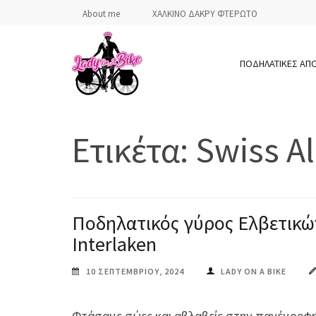
Skip
About me
ΧΑΛΚΙΝΟ ΔΑΚΡΥ ΦΤΕΡΩΤΟ
to
content
ΠΟΔΗΛΑΤΙΚΕΣ ΑΠ
(Press
Enter)
LADY ON A BIKE
Ετικέτα:
Swiss A
Ποδηλατικός γύρος Ελβετικώ
Interlaken
10 ΣΕΠΤΕΜΒΡΊΟΥ, 2024
LADY ON A BIKE
Φτάσαμε σώες και αβλαβείς στην πανέμορφη 