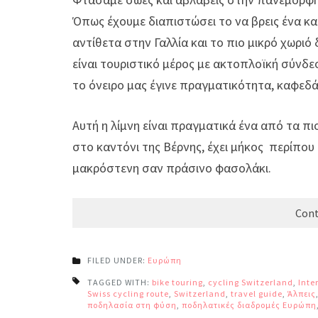
Όπως έχουμε διαπιστώσει το να βρεις ένα κα
αντίθετα στην Γαλλία και το πιο μικρό χωριό 
είναι τουριστικό μέρος με ακτοπλοϊκή σύνδε
το όνειρο μας έγινε πραγματικότητα, καφεδά
Αυτή η λίμνη είναι πραγματικά ένα από τα πι
στο καντόνι της Βέρνης, έχει μήκος περίπου 
μακρόστενη σαν πράσινο φασολάκι.
Cont
FILED UNDER:
Ευρώπη
TAGGED WITH:
bike touring
,
cycling Switzerland
,
Inte
Swiss cycling route
,
Switzerland
,
travel guide
,
Άλπεις
ποδηλασία στη φύση
,
ποδηλατικές διαδρομές Ευρώπη