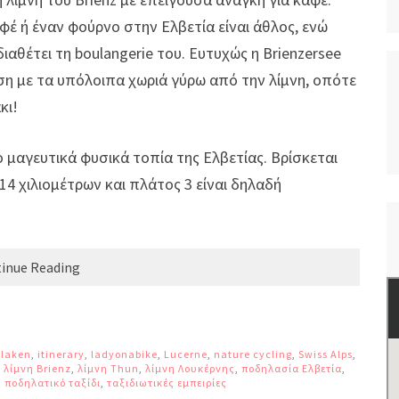
φέ ή έναν φούρνο στην Ελβετία είναι άθλος, ενώ
διαθέτει τη boulangerie του. Ευτυχώς η Brienzersee
ση με τα υπόλοιπα χωριά γύρω από την λίμνη, οπότε
κι!
ο μαγευτικά φυσικά τοπία της Ελβετίας. Βρίσκεται
14 χιλιομέτρων και πλάτος 3 είναι δηλαδή
inue Reading
rlaken
,
itinerary
,
ladyonabike
,
Lucerne
,
nature cycling
,
Swiss Alps
,
,
λίμνη Brienz
,
λίμνη Thun
,
λίμνη Λουκέρνης
,
ποδηλασία Ελβετία
,
,
ποδηλατικό ταξίδι
,
ταξιδιωτικές εμπειρίες