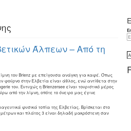
Ε
νης
E
ετικών Άλπεων – Από τη
Α
γ
μνη του Brienz με επείγουσα ανάγκη για καφέ. Όπως
αν φούρνο στην Ελβετία είναι άθλος, ενώ αντίθετα στην
gerie του. Ευτυχώς η Brienzersee είναι τουριστικό μέρος
ρω από την λίμνη, οπότε το όνειρο μας έγινε
μαγευτικά φυσικά τοπία της Ελβετίας. Βρίσκεται στο
ιομέτρων και πλάτος 3 είναι δηλαδή μακρόστενη σαν