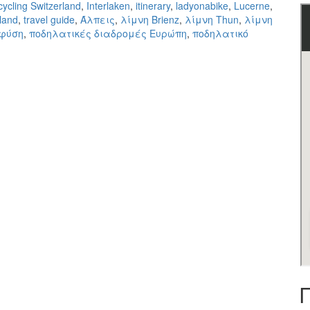
cycling Switzerland
,
Interlaken
,
itinerary
,
ladyonabike
,
Lucerne
,
land
,
travel guide
,
Άλπεις
,
λίμνη Brienz
,
λίμνη Thun
,
λίμνη
 φύση
,
ποδηλατικές διαδρομές Ευρώπη
,
ποδηλατικό