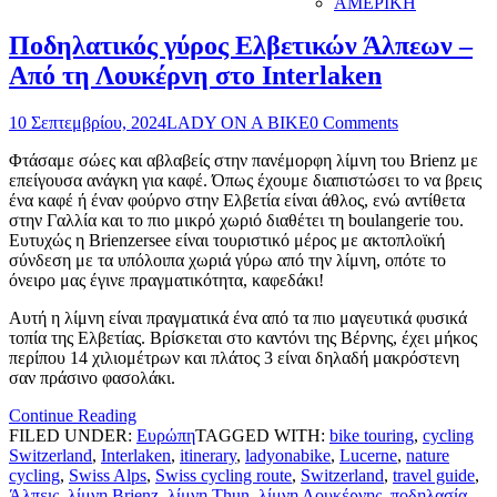
ΑΜΕΡΙΚΗ
Ποδηλατικός γύρος Ελβετικών Άλπεων –
Από τη Λουκέρνη στο Interlaken
10 Σεπτεμβρίου, 2024
LADY ON A BIKE
0 Comments
Φτάσαμε σώες και αβλαβείς στην πανέμορφη λίμνη του Brienz με
επείγουσα ανάγκη για καφέ. Όπως έχουμε διαπιστώσει το να βρεις
ένα καφέ ή έναν φούρνο στην Ελβετία είναι άθλος, ενώ αντίθετα
στην Γαλλία και το πιο μικρό χωριό διαθέτει τη boulangerie του.
Ευτυχώς η Brienzersee είναι τουριστικό μέρος με ακτοπλοϊκή
σύνδεση με τα υπόλοιπα χωριά γύρω από την λίμνη, οπότε το
όνειρο μας έγινε πραγματικότητα, καφεδάκι!
Αυτή η λίμνη είναι πραγματικά ένα από τα πιο μαγευτικά φυσικά
τοπία της Ελβετίας. Βρίσκεται στο καντόνι της Βέρνης, έχει μήκος
περίπου 14 χιλιομέτρων και πλάτος 3 είναι δηλαδή μακρόστενη
σαν πράσινο φασολάκι.
Continue Reading
FILED UNDER:
Ευρώπη
TAGGED WITH:
bike touring
,
cycling
Switzerland
,
Interlaken
,
itinerary
,
ladyonabike
,
Lucerne
,
nature
cycling
,
Swiss Alps
,
Swiss cycling route
,
Switzerland
,
travel guide
,
Άλπεις
,
λίμνη Brienz
,
λίμνη Thun
,
λίμνη Λουκέρνης
,
ποδηλασία