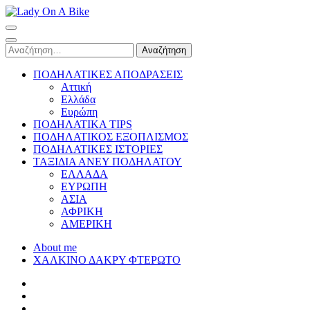
Skip
to
Lady On A Bike
content
(Press
Αναζήτηση
Enter)
για:
ΠΟΔΗΛΑΤΙΚΕΣ ΑΠΟΔΡΑΣΕΙΣ
Αττική
Ελλάδα
Ευρώπη
ΠΟΔΗΛΑΤΙΚΑ TIPS
ΠΟΔΗΛΑΤΙΚΟΣ ΕΞΟΠΛΙΣΜΟΣ
ΠΟΔΗΛΑΤΙΚΕΣ ΙΣΤΟΡΙΕΣ
ΤΑΞΙΔΙΑ ΑΝΕΥ ΠΟΔΗΛΑΤΟΥ
ΕΛΛΑΔΑ
ΕΥΡΩΠΗ
ΑΣΙΑ
ΑΦΡΙΚΗ
ΑΜΕΡΙΚΗ
About me
ΧΑΛΚΙΝΟ ΔΑΚΡΥ ΦΤΕΡΩΤΟ