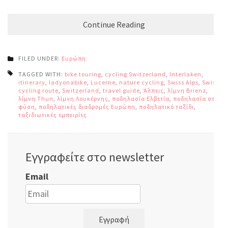
Continue Reading
FILED UNDER:
Ευρώπη
TAGGED WITH:
bike touring
,
cycling Switzerland
,
Interlaken
,
itinerary
,
ladyonabike
,
Lucerne
,
nature cycling
,
Swiss Alps
,
Swiss
cycling route
,
Switzerland
,
travel guide
,
Άλπεις
,
λίμνη Brienz
,
λίμνη Thun
,
λίμνη Λουκέρνης
,
ποδηλασία Ελβετία
,
ποδηλασία στη
φύση
,
ποδηλατικές διαδρομές Ευρώπη
,
ποδηλατικό ταξίδι
,
ταξιδιωτικές εμπειρίες
Εγγραφείτε στο newsletter
Email
Εγγραφή