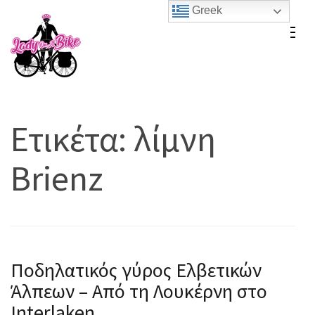
Skip
Greek
to
Lady On A Bike
content
(Press
Enter)
Ετικέτα:
λίμνη
Brienz
Ποδηλατικός γύρος Ελβετικών
Άλπεων – Από τη Λουκέρνη στο
Interlaken