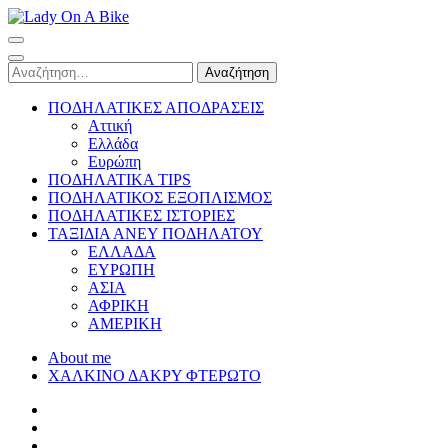
Skip
to
Lady On A Bike
content
(Press
Αναζήτηση
Enter)
για:
ΠΟΔΗΛΑΤΙΚΕΣ ΑΠΟΔΡΑΣΕΙΣ
Αττική
Ελλάδα
Ευρώπη
ΠΟΔΗΛΑΤΙΚΑ TIPS
ΠΟΔΗΛΑΤΙΚΟΣ ΕΞΟΠΛΙΣΜΟΣ
ΠΟΔΗΛΑΤΙΚΕΣ ΙΣΤΟΡΙΕΣ
ΤΑΞΙΔΙΑ ΑΝΕΥ ΠΟΔΗΛΑΤΟΥ
ΕΛΛΑΔΑ
ΕΥΡΩΠΗ
ΑΣΙΑ
ΑΦΡΙΚΗ
ΑΜΕΡΙΚΗ
About me
ΧΑΛΚΙΝΟ ΔΑΚΡΥ ΦΤΕΡΩΤΟ