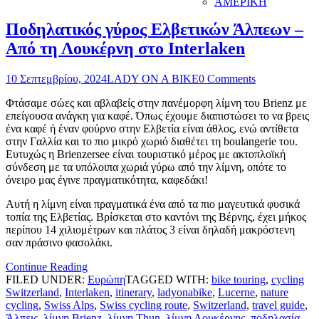
ΑΜΕΡΙΚΗ
Ποδηλατικός γύρος Ελβετικών Άλπεων –
Από τη Λουκέρνη στο Interlaken
10 Σεπτεμβρίου, 2024
LADY ON A BIKE
0 Comments
Φτάσαμε σώες και αβλαβείς στην πανέμορφη λίμνη του Brienz με
επείγουσα ανάγκη για καφέ. Όπως έχουμε διαπιστώσει το να βρεις
ένα καφέ ή έναν φούρνο στην Ελβετία είναι άθλος, ενώ αντίθετα
στην Γαλλία και το πιο μικρό χωριό διαθέτει τη boulangerie του.
Ευτυχώς η Brienzersee είναι τουριστικό μέρος με ακτοπλοϊκή
σύνδεση με τα υπόλοιπα χωριά γύρω από την λίμνη, οπότε το
όνειρο μας έγινε πραγματικότητα, καφεδάκι!
Αυτή η λίμνη είναι πραγματικά ένα από τα πιο μαγευτικά φυσικά
τοπία της Ελβετίας. Βρίσκεται στο καντόνι της Βέρνης, έχει μήκος
περίπου 14 χιλιομέτρων και πλάτος 3 είναι δηλαδή μακρόστενη
σαν πράσινο φασολάκι.
Continue Reading
FILED UNDER:
Ευρώπη
TAGGED WITH:
bike touring
,
cycling
Switzerland
,
Interlaken
,
itinerary
,
ladyonabike
,
Lucerne
,
nature
cycling
,
Swiss Alps
,
Swiss cycling route
,
Switzerland
,
travel guide
,
Άλπεις
,
λίμνη Brienz
,
λίμνη Thun
,
λίμνη Λουκέρνης
,
ποδηλασία