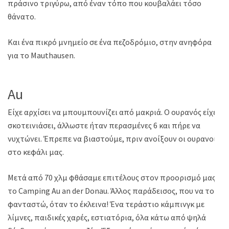
πράσινο τριγύρω, από έναν τόπο που κουβαλάει τόσο
θάνατο.
Και ένα πικρό μνημείο σε ένα πεζοδρόμιο, στην ανηφόρα
για το Mauthausen.
Au
Είχε αρχίσει να μπουμπουνίζει από μακριά. Ο ουρανός είχε
σκοτεινιάσει, άλλωστε ήταν περασμένες 6 και πήρε να
νυχτώνει. Έπρεπε να βιαστούμε, πριν ανοίξουν οι ουρανοί
στο κεφάλι μας.
Μετά από 70 χλμ φθάσαμε επιτέλους στον προορισμό μας,
το Camping Au an der Donau. Άλλος παράδεισος, που να το
φανταστώ, όταν το έκλεινα! Ένα τεράστιο κάμπινγκ με
λίμνες, παιδικές χαρές, εστιατόρια, όλα κάτω από ψηλά