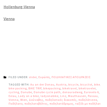
Hollenburg-Vienna
Vienna
FILED UNDER:
slider
,
Ευρώπη
,
ΠΟΔΗΛΑΤΙΚΕΣ ΑΠΟΔΡΑΣΕΙΣ
TAGGED WITH:
Au an der Donau
,
Austria
,
bicycle
,
bicyclist
,
bike
,
bike packing
,
BIKE TRIP
,
bikepacking
,
biketravel
,
biketraveler
,
cycling
,
Danube
,
Danube cycle path
,
donauradweg
,
Eurovelo 6
,
Exlau
,
Lady on a bike
,
ladyonabike
,
Linz
,
Mauthausen
,
Passau
,
Vienna
,
Wien
,
Δούναβης
,
ποδηλατικές διακοπές
,
ποδηλάτισσα
,
Ποδήλατο
,
ποδηλατοβόλτες
,
ποδηλατόδρομος
,
ταξίδι με ποδήλατο