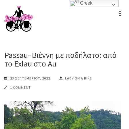
Greek
Skip
to
Lady On A Bike
content
(Press
Enter)
Passau–Βιέννη με ποδήλατο: από
το Exlau στο Au
23 ΣΕΠΤΕΜΒΡΊΟΥ, 2022
LADY ON A BIKE
1 COMMENT