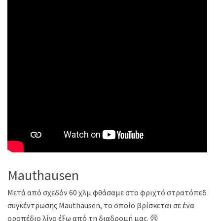
Mauthausen
Μετά από σχεδόν 60 χλμ φθάσαμε στο φριχτό στρατόπεδο
συγκέντρωσης Μauthausen, το οποίο βρίσκεται σε ένα
οροπέδιο λίγο έξω από τη διαδρομή μας. 😢