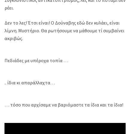
Συγκλονιστικός αντικατοπτρισμός, λες και το ποτάμι δεν
ρέει.
Δεν το λες! Έτσι είναι! Ο Δούναβης εδώ δεν κυλάει, είναι
λίμνη. Μυστήριο. Θα ρωτήσουμε να μάθουμε τί συμβαίνει
ακριβώς.
Πεδιάδες με υπέροχα τοπία …
.. ίδια κι απαράλλαχτα…
… τόσο που αρχίσαμε να βαριόμαστε τα ίδια και τα ίδια!