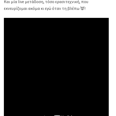
Και μία live μετάδοση, τόσο ερασιτεχνική, που
εκνευρίζομαι ακόμα κι εγώ όταν τη βλέπω 👿!