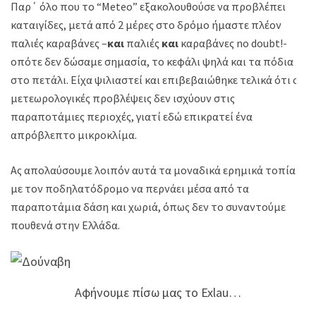
Παρ΄ όλο που το “Meteo” εξακολουθούσε να προβλέπει
καταιγίδες, μετά από 2 μέρες στο δρόμο ήμαστε πλέον
παλιές καραβάνες –
και
παλιές
και
καραβάνες no doubt!-
οπότε δεν δώσαμε σημασία, το κεφάλι ψηλά και τα πόδια
στο πετάλι. Είχα ψιλιαστεί και επιβεβαιώθηκε τελικά ότι οι
μετεωρολογικές προβλέψεις δεν ισχύουν στις
παραποτάμιες περιοχές, γιατί εδώ επικρατεί ένα
απρόβλεπτο μικροκλίμα.
Ας απολαύσουμε λοιπόν αυτά τα μοναδικά ερημικά τοπία
με τον ποδηλατόδρομο να περνάει μέσα από τα
παραποτάμια δάση και χωριά, όπως δεν το συναντούμε
πουθενά στην Ελλάδα.
Αφήνουμε πίσω μας το Exlau…