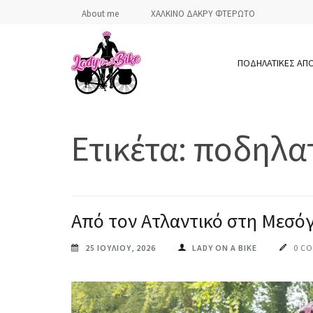
Skip
About me
ΧΑΛΚΙΝΟ ΔΑΚΡΥ ΦΤΕΡΩΤΟ
to
content
ΠΟΔΗΛΑΤΙΚΕΣ ΑΠ
(Press
Enter)
LADY ON A BIKE
Ετικέτα:
ποδηλατ
Από τον Ατλαντικό στη Μεσό
25 ΙΟΥΛΊΟΥ, 2026
LADY ON A BIKE
0 C