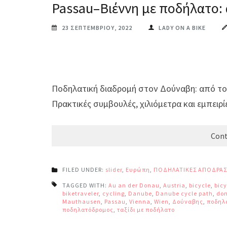
Passau–Βιέννη με ποδήλατο: 
23 ΣΕΠΤΕΜΒΡΊΟΥ, 2022
LADY ON A BIKE
Ποδηλατική διαδρομή στον Δούναβη: από το E
Πρακτικές συμβουλές, χιλιόμετρα και εμπειρί
Cont
FILED UNDER:
slider
,
Ευρώπη
,
ΠΟΔΗΛΑΤΙΚΕΣ ΑΠΟΔΡΑΣ
TAGGED WITH:
Au an der Donau
,
Austria
,
bicycle
,
bicy
biketraveler
,
cycling
,
Danube
,
Danube cycle path
,
do
Mauthausen
,
Passau
,
Vienna
,
Wien
,
Δούναβης
,
ποδηλα
ποδηλατόδρομος
,
ταξίδι με ποδήλατο