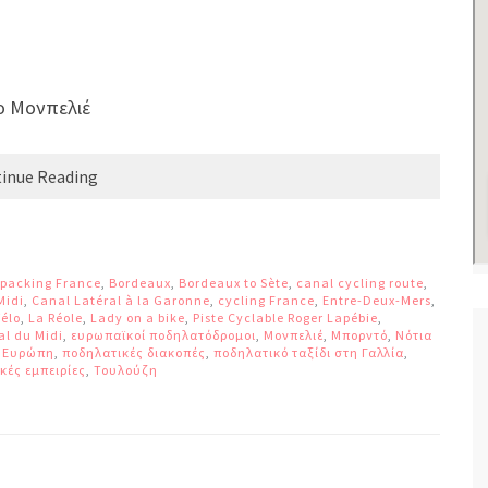
το Μονπελιέ
inue Reading
epacking France
,
Bordeaux
,
Bordeaux to Sète
,
canal cycling route
,
Midi
,
Canal Latéral à la Garonne
,
cycling France
,
Entre-Deux-Mers
,
Vélo
,
La Réole
,
Lady on a bike
,
Piste Cyclable Roger Lapébie
,
l du Midi
,
ευρωπαϊκοί ποδηλατόδρομοι
,
Μονπελιέ
,
Μπορντό
,
Νότια
ς Ευρώπη
,
ποδηλατικές διακοπές
,
ποδηλατικό ταξίδι στη Γαλλία
,
κές εμπειρίες
,
Τουλούζη