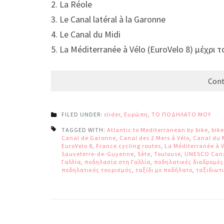
2. La Réole
3. Le Canal latéral à la Garonne
4. Le Canal du Midi
5. La Méditerranée à Vélo (EuroVelo 8) μέχρι 
Cont
FILED UNDER:
slider
,
Ευρώπη
,
ΤΟ ΠΟΔΗΛΑΤΟ ΜΟΥ
TAGGED WITH:
Atlantic to Mediterranean by bike
,
bik
Canal de Garonne
,
Canal des 2 Mers à Vélo
,
Canal du 
EuroVelo 8
,
France cycling routes
,
La Méditerranée à 
Sauveterre-de-Guyenne
,
Sète
,
Toulouse
,
UNESCO Cana
Γαλλία
,
ποδηλασία στη Γαλλία
,
ποδηλατικές διαδρομέ
ποδηλατικός τουρισμός
,
ταξίδι με ποδήλατο
,
ταξιδιωτι