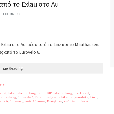
από το Exlau στο Au
1 COMMENT
xlau στο Au, μέσα από το Linz και το Mauthausen.
ες από το Eurovelo 6.
inue Reading
ΕΙΣ
clist
,
bike
,
bike packing
,
BIKE TRIP
,
bikepacking
,
biketravel
,
nauradweg
,
Eurovelo 6
,
Exlau
,
Lady on a bike
,
ladyonabike
,
Linz
,
τικές διακοπές
,
ποδηλάτισσα
,
Ποδήλατο
,
ποδηλατοβόλτες
,