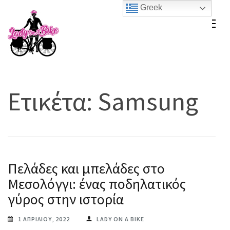
Skip
Greek
to
Lady On A Bike
content
(Press
Enter)
Ετικέτα:
Samsung
Πελάδες και μπελάδες στο
Μεσολόγγι: ένας ποδηλατικός
γύρος στην ιστορία
1 ΑΠΡΙΛΊΟΥ, 2022
LADY ON A BIKE