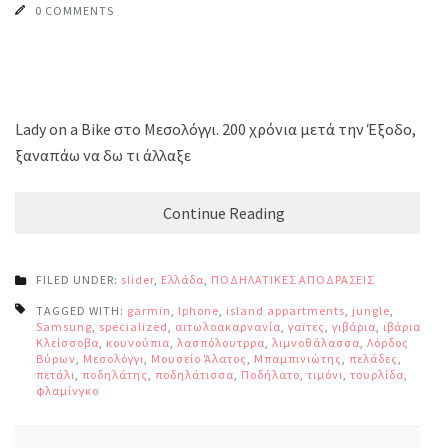
0 COMMENTS
Lady on a Bike στο Μεσολόγγι. 200 χρόνια μετά την Έξοδο,
ξαναπάω να δω τι άλλαξε
Continue Reading
FILED UNDER:
slider
,
Ελλάδα
,
ΠΟΔΗΛΑΤΙΚΕΣ ΑΠΟΔΡΑΣΕΙΣ
TAGGED WITH:
garmin
,
Iphone
,
island appartments
,
jungle
,
Samsung
,
specialized
,
αιτωλοακαρνανία
,
γαϊτες
,
γιβάρια
,
ιβάρια
,
Κλείσσοβα
,
κουνούπια
,
λασπόλουτρρα
,
λιμνοθάλασσα
,
Λόρδος
Βύρων
,
Μεσολόγγι
,
Μουσείο Άλατος
,
Μπαμπινιώτης
,
πελάδες
,
πετάλι
,
ποδηλάτης
,
ποδηλάτισσα
,
Ποδήλατο
,
τιμόνι
,
τουρλίδα
,
φλαμίνγκο