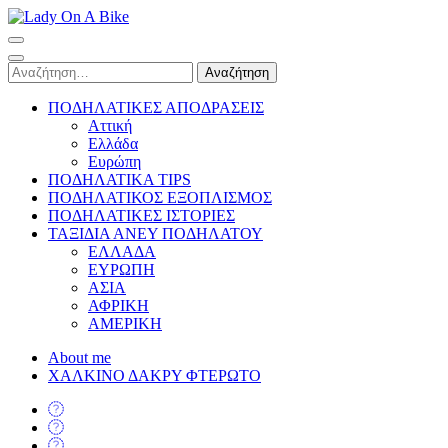
Skip
to
Lady On A Bike
content
(Press
Αναζήτηση
Enter)
για:
ΠΟΔΗΛΑΤΙΚΕΣ ΑΠΟΔΡΑΣΕΙΣ
Αττική
Ελλάδα
Ευρώπη
ΠΟΔΗΛΑΤΙΚΑ TIPS
ΠΟΔΗΛΑΤΙΚΟΣ ΕΞΟΠΛΙΣΜΟΣ
ΠΟΔΗΛΑΤΙΚΕΣ ΙΣΤΟΡΙΕΣ
ΤΑΞΙΔΙΑ ΑΝΕΥ ΠΟΔΗΛΑΤΟΥ
ΕΛΛΑΔΑ
ΕΥΡΩΠΗ
ΑΣΙΑ
ΑΦΡΙΚΗ
ΑΜΕΡΙΚΗ
About me
ΧΑΛΚΙΝΟ ΔΑΚΡΥ ΦΤΕΡΩΤΟ