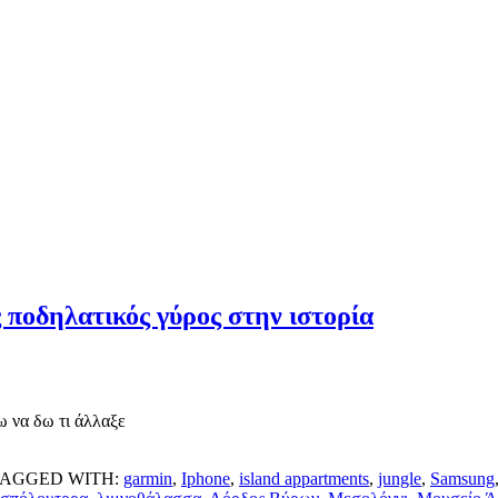
 ποδηλατικός γύρος στην ιστορία
ω να δω τι άλλαξε
TAGGED WITH:
garmin
,
Iphone
,
island appartments
,
jungle
,
Samsung