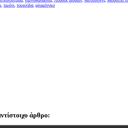
σπόλουτρρα
,
λιμνοθάλασσα
,
Λόρδος Βύρων
,
Μεσολόγγι
,
Μουσείο Ά
ο
,
τιμόνι
,
τουρλίδα
,
φλαμίνγκο
αντίστοιχο άρθρο: