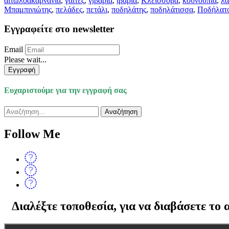
αιτωλοακαρνανία
,
γαϊτες
,
γιβάρια
,
ιβάρια
,
Κλείσσοβα
,
κουνούπια
,
λα
Μπαμπινιώτης
,
πελάδες
,
πετάλι
,
ποδηλάτης
,
ποδηλάτισσα
,
Ποδήλατ
Εγγραφείτε στο newsletter
Email
Please wait...
Εγγραφή
Ευχαριστούμε για την εγγραφή σας
Αναζήτηση
για:
Follow Me
Διαλέξτε τοποθεσία, για να διαβάσετε το 