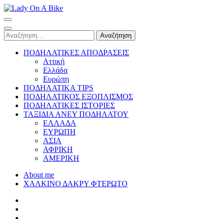
Skip
to
Lady On A Bike
content
(Press
Αναζήτηση
Enter)
για:
ΠΟΔΗΛΑΤΙΚΕΣ ΑΠΟΔΡΑΣΕΙΣ
Αττική
Ελλάδα
Ευρώπη
ΠΟΔΗΛΑΤΙΚΑ TIPS
ΠΟΔΗΛΑΤΙΚΟΣ ΕΞΟΠΛΙΣΜΟΣ
ΠΟΔΗΛΑΤΙΚΕΣ ΙΣΤΟΡΙΕΣ
ΤΑΞΙΔΙΑ ΑΝΕΥ ΠΟΔΗΛΑΤΟΥ
ΕΛΛΑΔΑ
ΕΥΡΩΠΗ
ΑΣΙΑ
ΑΦΡΙΚΗ
ΑΜΕΡΙΚΗ
About me
ΧΑΛΚΙΝΟ ΔΑΚΡΥ ΦΤΕΡΩΤΟ