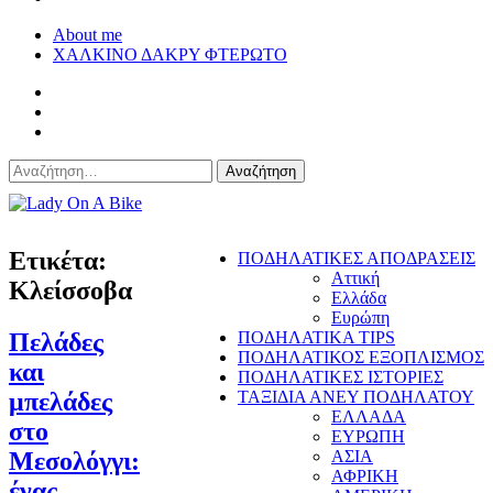
About me
ΧΑΛΚΙΝΟ ΔΑΚΡΥ ΦΤΕΡΩΤΟ
Αναζήτηση
για:
Lady On A Bike
Ετικέτα:
ΠΟΔΗΛΑΤΙΚΕΣ ΑΠΟΔΡΑΣΕΙΣ
Αττική
Κλείσσοβα
Ελλάδα
Ευρώπη
Πελάδες
ΠΟΔΗΛΑΤΙΚΑ TIPS
ΠΟΔΗΛΑΤΙΚΟΣ ΕΞΟΠΛΙΣΜΟΣ
και
ΠΟΔΗΛΑΤΙΚΕΣ ΙΣΤΟΡΙΕΣ
μπελάδες
ΤΑΞΙΔΙΑ ΑΝΕΥ ΠΟΔΗΛΑΤΟΥ
ΕΛΛΑΔΑ
στο
ΕΥΡΩΠΗ
Μεσολόγγι:
ΑΣΙΑ
ΑΦΡΙΚΗ
ένας