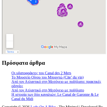
Πρόσφατα άρθρα
Οι υδατοφράκτες του Canal des 2 Mers
Το Μουσείο Οίνου του Μπορντώ (Cite’ du vin)
Από τον Ατλαντικό στη Μεσόγειο με ποδήλατο: πρακτικές
οδηγίες
Από τον Ατλαντικό στη Μεσόγειο με ποδήλατο
Η ιστορία των δύο καναλιών: Le Canal de Garonne & Le
Canal du Midi
Copyright © 2026
Lady On A Bike
· The Minimal | Developed By