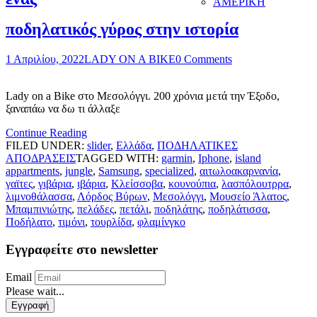
ΑΜΕΡΙΚΗ
ποδηλατικός γύρος στην ιστορία
1 Απριλίου, 2022
LADY ON A BIKE
0 Comments
Lady on a Bike στο Μεσολόγγι. 200 χρόνια μετά την Έξοδο,
ξαναπάω να δω τι άλλαξε
Continue Reading
FILED UNDER:
slider
,
Ελλάδα
,
ΠΟΔΗΛΑΤΙΚΕΣ
ΑΠΟΔΡΑΣΕΙΣ
TAGGED WITH:
garmin
,
Iphone
,
island
appartments
,
jungle
,
Samsung
,
specialized
,
αιτωλοακαρνανία
,
γαϊτες
,
γιβάρια
,
ιβάρια
,
Κλείσσοβα
,
κουνούπια
,
λασπόλουτρρα
,
λιμνοθάλασσα
,
Λόρδος Βύρων
,
Μεσολόγγι
,
Μουσείο Άλατος
,
Μπαμπινιώτης
,
πελάδες
,
πετάλι
,
ποδηλάτης
,
ποδηλάτισσα
,
Ποδήλατο
,
τιμόνι
,
τουρλίδα
,
φλαμίνγκο
Εγγραφείτε στο newsletter
Email
Please wait...
Εγγραφή