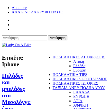
About me
ΧΑΛΚΙΝΟ ΔΑΚΡΥ ΦΤΕΡΩΤΟ
Αναζήτηση
για:
Lady On A Bike
Ετικέτα:
ΠΟΔΗΛΑΤΙΚΕΣ ΑΠΟΔΡΑΣΕΙΣ
Αττική
Iphone
Ελλάδα
Ευρώπη
Πελάδες
ΠΟΔΗΛΑΤΙΚΑ TIPS
ΠΟΔΗΛΑΤΙΚΟΣ ΕΞΟΠΛΙΣΜΟΣ
και
ΠΟΔΗΛΑΤΙΚΕΣ ΙΣΤΟΡΙΕΣ
μπελάδες
ΤΑΞΙΔΙΑ ΑΝΕΥ ΠΟΔΗΛΑΤΟΥ
ΕΛΛΑΔΑ
στο
ΕΥΡΩΠΗ
Μεσολόγγι:
ΑΣΙΑ
ΑΦΡΙΚΗ
ένας