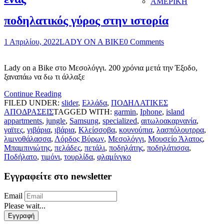
ΑΜΕΡΙΚΗ
ποδηλατικός γύρος στην ιστορία
1 Απριλίου, 2022
LADY ON A BIKE
0 Comments
Lady on a Bike στο Μεσολόγγι. 200 χρόνια μετά την Έξοδο,
ξαναπάω να δω τι άλλαξε
Continue Reading
FILED UNDER:
slider
,
Ελλάδα
,
ΠΟΔΗΛΑΤΙΚΕΣ
ΑΠΟΔΡΑΣΕΙΣ
TAGGED WITH:
garmin
,
Iphone
,
island
appartments
,
jungle
,
Samsung
,
specialized
,
αιτωλοακαρνανία
,
γαϊτες
,
γιβάρια
,
ιβάρια
,
Κλείσσοβα
,
κουνούπια
,
λασπόλουτρρα
,
λιμνοθάλασσα
,
Λόρδος Βύρων
,
Μεσολόγγι
,
Μουσείο Άλατος
,
Μπαμπινιώτης
,
πελάδες
,
πετάλι
,
ποδηλάτης
,
ποδηλάτισσα
,
Ποδήλατο
,
τιμόνι
,
τουρλίδα
,
φλαμίνγκο
Εγγραφείτε στο newsletter
Email
Please wait...
Εγγραφή