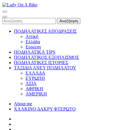
Skip
to
Lady On A Bike
content
(Press
Αναζήτηση
Enter)
για:
ΠΟΔΗΛΑΤΙΚΕΣ ΑΠΟΔΡΑΣΕΙΣ
Αττική
Ελλάδα
Ευρώπη
ΠΟΔΗΛΑΤΙΚΑ TIPS
ΠΟΔΗΛΑΤΙΚΟΣ ΕΞΟΠΛΙΣΜΟΣ
ΠΟΔΗΛΑΤΙΚΕΣ ΙΣΤΟΡΙΕΣ
ΤΑΞΙΔΙΑ ΑΝΕΥ ΠΟΔΗΛΑΤΟΥ
ΕΛΛΑΔΑ
ΕΥΡΩΠΗ
ΑΣΙΑ
ΑΦΡΙΚΗ
ΑΜΕΡΙΚΗ
About me
ΧΑΛΚΙΝΟ ΔΑΚΡΥ ΦΤΕΡΩΤΟ