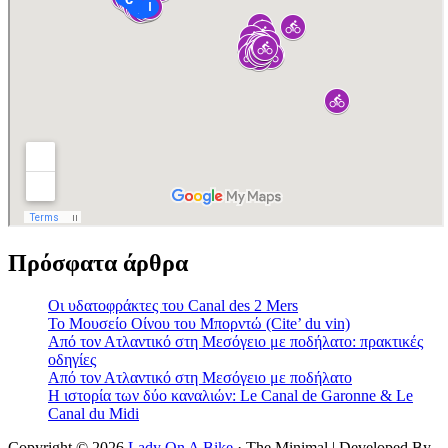
Πρόσφατα άρθρα
Οι υδατοφράκτες του Canal des 2 Mers
Το Μουσείο Οίνου του Μπορντώ (Cite’ du vin)
Από τον Ατλαντικό στη Μεσόγειο με ποδήλατο: πρακτικές
οδηγίες
Από τον Ατλαντικό στη Μεσόγειο με ποδήλατο
Η ιστορία των δύο καναλιών: Le Canal de Garonne & Le
Canal du Midi
Copyright © 2026
Lady On A Bike
· The Minimal | Developed By