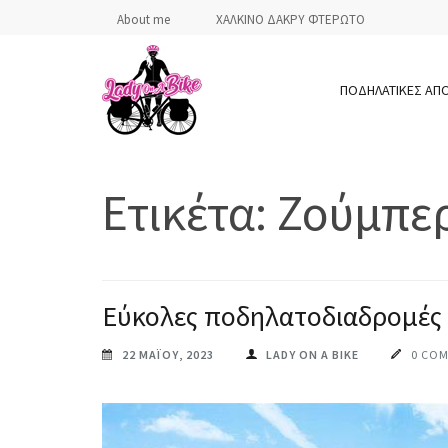
Skip
About me
ΧΑΛΚΙΝΟ ΔΑΚΡΥ ΦΤΕΡΩΤΟ
to
content
ΠΟΔΗΛΑΤΙΚΕΣ ΑΠ
(Press
Enter)
LADY ON A BIKE
Ετικέτα:
Ζούμπε
Εύκολες ποδηλατοδιαδρομές 
22 ΜΑΪ́ΟΥ, 2023
LADY ON A BIKE
0 CO