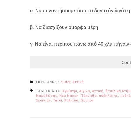
α. Να συναντήσουμε όσο το δυνατόν λιγότε
β. Να διασχίζουν όμορφα μέρη
γ. Να είναι περίπου πάνω από 40 χλμ πήγαι
Cont
FILED UNDER:
slider
,
Αττική
TAGGED WITH:
Αγκίστρι
,
Αίγινα
,
Αττική
,
βασιλικά Κτή
Μαραθώνας
,
Νέα Μάκρη
,
Πάρνηθα
,
ποδηλάτης
,
ποδηλ
Σχοινιάς
,
Τατόι
,
Χαλκίδα
,
Ωροπός