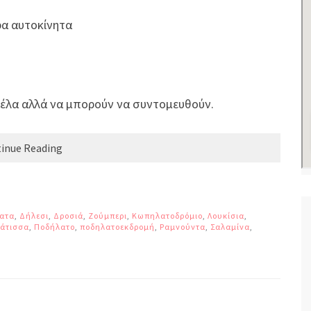
ρα αυτοκίνητα
ν-έλα αλλά να μπορούν να συντομευθούν.
inue Reading
ματα
,
Δήλεσι
,
Δροσιά
,
Ζούμπερι
,
Κωπηλατοδρόμιο
,
Λουκίσια
,
άτισσα
,
Ποδήλατο
,
ποδηλατοεκδρομή
,
Ραμνούντα
,
Σαλαμίνα
,