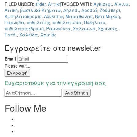
FILED UNDER:
slider
,
Αττική
TAGGED WITH:
Αγκίστρι
,
Αίγινα
,
Αττική
,
βασιλικά Κτήματα
,
Δήλεσι
,
Δροσιά
,
Ζούμπερι
,
Κωπηλατοδρόμιο
,
Λουκίσια
,
Μαραθώνας
,
Νέα Μάκρη
,
Πάρνηθα
,
ποδηλάτης
,
ποδηλάτισσα
,
Ποδήλατο
,
ποδηλατοεκδρομή
,
Ραμνούντα
,
Σαλαμίνα
,
Σχοινιάς
,
Τατόι
,
Χαλκίδα
,
Ωροπός
Εγγραφείτε στο newsletter
Email
Please wait...
Εγγραφή
Ευχαριστούμε για την εγγραφή σας
Αναζήτηση
για:
Follow Me