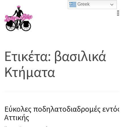
Skip
Greek
to
Lady On A Bike
content
(Press
Enter)
Ετικέτα:
βασιλικά
Κτήματα
Εύκολες ποδηλατοδιαδρομές εντός
Αττικής