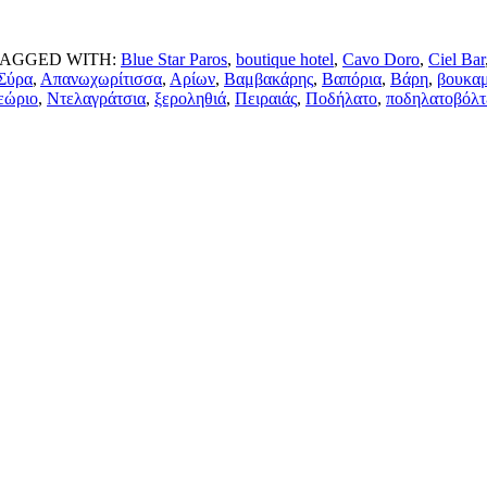
TAGGED WITH:
Blue Star Paros
,
boutique hotel
,
Cavo Doro
,
Ciel Bar
Σύρα
,
Απανωχωρίτισσα
,
Αρίων
,
Βαμβακάρης
,
Βαπόρια
,
Βάρη
,
βουκαμ
εώριο
,
Ντελαγράτσια
,
ξεροληθιά
,
Πειραιάς
,
Ποδήλατο
,
ποδηλατοβόλτ