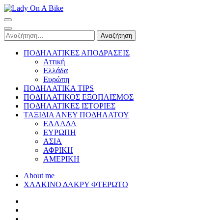
Skip
to
Lady On A Bike
content
(Press
Αναζήτηση
Enter)
για:
ΠΟΔΗΛΑΤΙΚΕΣ ΑΠΟΔΡΑΣΕΙΣ
Αττική
Ελλάδα
Ευρώπη
ΠΟΔΗΛΑΤΙΚΑ TIPS
ΠΟΔΗΛΑΤΙΚΟΣ ΕΞΟΠΛΙΣΜΟΣ
ΠΟΔΗΛΑΤΙΚΕΣ ΙΣΤΟΡΙΕΣ
ΤΑΞΙΔΙΑ ΑΝΕΥ ΠΟΔΗΛΑΤΟΥ
ΕΛΛΑΔΑ
ΕΥΡΩΠΗ
ΑΣΙΑ
ΑΦΡΙΚΗ
ΑΜΕΡΙΚΗ
About me
ΧΑΛΚΙΝΟ ΔΑΚΡΥ ΦΤΕΡΩΤΟ