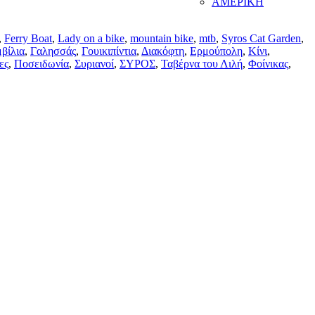
ΑΜΕΡΙΚΗ
,
Ferry Boat
,
Lady on a bike
,
mountain bike
,
mtb
,
Syros Cat Garden
,
βίλια
,
Γαλησσάς
,
Γουικιπίντια
,
Διακόφτη
,
Ερμούπολη
,
Κίνι
,
ες
,
Ποσειδωνία
,
Συριανοί
,
ΣΥΡΟΣ
,
Ταβέρνα του Λιλή
,
Φοίνικας
,