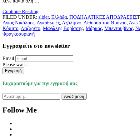
λένε πάντα όλη …
Continue Reading
FILED UNDER:
slider
,
Ελλάδα
,
ΠΟΔΗΛΑΤΙΚΕΣ ΑΠΟΔΡΑΣΕΙΣ
Άγιος Νικόλαος
,
Αγκαθωπές
,
Αζόλιμνο
,
Αίθουσα του Θρόνου
,
Άνω 
Κόμητο
,
Λαζαρέτο
,
Μανώλης Βορίσσης
,
Μάρκος
,
Μπεντουβίνος
,
Ν
Φραγκοσυριανή
Εγγραφείτε στο newsletter
Email
Please wait...
Εγγραφή
Ευχαριστούμε για την εγγραφή σας
Αναζήτηση
για:
Follow Me