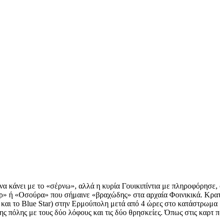
να κάνει με το «σέρνω», αλλά η κυρία Γουικιπίντια με πληροφόρησε, 
ουρ» ή «Οσούρα» που σήμαινε «βραχώδης» στα αρχαία Φοινικικά. Κρα
 και το Blue Star) στην Ερμούπολη μετά από 4 ώρες στο κατάστρωμα
ης πόλης με τους δύο λόφους και τις δύο θρησκείες. Όπως στις καρτ 