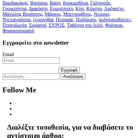
Βαμβακάρης
,
Βαπόρια
,
Βάρη
,
βουκαμβίλια
,
Γαλησσάς
,
Γουικιπίντια
,
Διακόφτη
,
Ερμούπολη
,
Κίνι
,
Κόμητο
,
Λαζαρέτο
,
Μανώλης Βορίσσης
,
Μάρκος
,
Μπεντουβίνος
,
Νεώριο
,
Ντελαγράτσια
,
ξεροληθιά
,
Πειραιάς
,
Ποδήλατο
,
ποδηλατοβόλτες
,
Ποσειδωνία
,
Συριανοί
,
ΣΥΡΟΣ
,
Ταβέρνα του Λιλή
,
Φοίνικας
,
Φραγκοσυριανή
Εγγραφείτε στο newsletter
Email
Εγγραφή
Αναζήτηση
για:
Follow Me
Διαλέξτε τοποθεσία, για να διαβάσετε το
αντίστοιχο άρθρο: