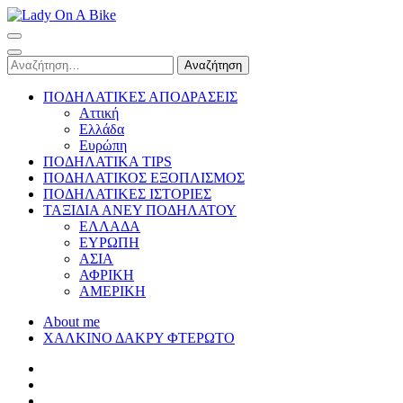
Skip
to
Lady On A Bike
content
(Press
Αναζήτηση
Enter)
για:
ΠΟΔΗΛΑΤΙΚΕΣ ΑΠΟΔΡΑΣΕΙΣ
Αττική
Ελλάδα
Ευρώπη
ΠΟΔΗΛΑΤΙΚΑ TIPS
ΠΟΔΗΛΑΤΙΚΟΣ ΕΞΟΠΛΙΣΜΟΣ
ΠΟΔΗΛΑΤΙΚΕΣ ΙΣΤΟΡΙΕΣ
ΤΑΞΙΔΙΑ ΑΝΕΥ ΠΟΔΗΛΑΤΟΥ
ΕΛΛΑΔΑ
ΕΥΡΩΠΗ
ΑΣΙΑ
ΑΦΡΙΚΗ
ΑΜΕΡΙΚΗ
About me
ΧΑΛΚΙΝΟ ΔΑΚΡΥ ΦΤΕΡΩΤΟ