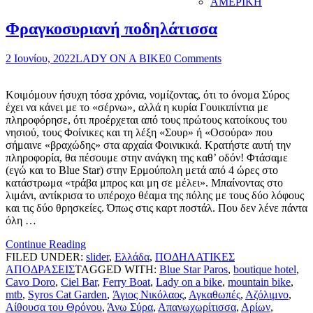
ΑΜΕΡΙΚΗ
Φραγκοσυριανή ποδηλάτισσα
2 Ιουνίου, 2022
LADY ON A BIKE
0 Comments
Κοιμόμουν ήσυχη τόσα χρόνια, νομίζοντας, ότι το όνομα Σύρος
έχει να κάνει με το «σέρνω», αλλά η κυρία Γουικιπίντια με
πληροφόρησε, ότι προέρχεται από τους πρώτους κατοίκους του
νησιού, τους Φοίνικες και τη λέξη «Σουρ» ή «Οσούρα» που
σήμαινε «βραχώδης» στα αρχαία Φοινικικά. Κρατήστε αυτή την
πληροφορία, θα πέσουμε στην ανάγκη της καθ’ οδόν! Φτάσαμε
(εγώ και το Blue Star) στην Ερμούπολη μετά από 4 ώρες στο
κατάστρωμα «τράβα μπρος και μη σε μέλει». Μπαίνοντας στο
λιμάνι, αντίκρισα το υπέροχο θέαμα της πόλης με τους δύο λόφους
και τις δύο θρησκείες. Όπως στις καρτ ποστάλ. Που δεν λένε πάντα
όλη …
Continue Reading
FILED UNDER:
slider
,
Ελλάδα
,
ΠΟΔΗΛΑΤΙΚΕΣ
ΑΠΟΔΡΑΣΕΙΣ
TAGGED WITH:
Blue Star Paros
,
boutique hotel
,
Cavo Doro
,
Ciel Bar
,
Ferry Boat
,
Lady on a bike
,
mountain bike
,
mtb
,
Syros Cat Garden
,
Άγιος Νικόλαος
,
Αγκαθωπές
,
Αζόλιμνο
,
Αίθουσα του Θρόνου
,
Άνω Σύρα
,
Απανωχωρίτισσα
,
Αρίων
,