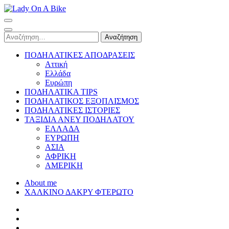
Skip
to
Lady On A Bike
content
(Press
Αναζήτηση
Enter)
για:
ΠΟΔΗΛΑΤΙΚΕΣ ΑΠΟΔΡΑΣΕΙΣ
Αττική
Ελλάδα
Ευρώπη
ΠΟΔΗΛΑΤΙΚΑ TIPS
ΠΟΔΗΛΑΤΙΚΟΣ ΕΞΟΠΛΙΣΜΟΣ
ΠΟΔΗΛΑΤΙΚΕΣ ΙΣΤΟΡΙΕΣ
ΤΑΞΙΔΙΑ ΑΝΕΥ ΠΟΔΗΛΑΤΟΥ
ΕΛΛΑΔΑ
ΕΥΡΩΠΗ
ΑΣΙΑ
ΑΦΡΙΚΗ
ΑΜΕΡΙΚΗ
About me
ΧΑΛΚΙΝΟ ΔΑΚΡΥ ΦΤΕΡΩΤΟ