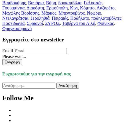
Βαμβακάρης
,
Βαπόρια
,
Βάρη
,
βουκαμβίλια
,
Γαλησσάς
,
Γουικιπίντια
,
Διακόφτη
,
Ερμούπολη
,
Κίνι
,
Κόμητο
,
Λαζαρέτο
,
Μανώλης Βορίσσης
,
Μάρκος
,
Μπεντουβίνος
,
Νεώριο
,
Ντελαγράτσια
,
ξεροληθιά
,
Πειραιάς
,
Ποδήλατο
,
ποδηλατοβόλτες
,
Ποσειδωνία
,
Συριανοί
,
ΣΥΡΟΣ
,
Ταβέρνα του Λιλή
,
Φοίνικας
,
Φραγκοσυριανή
Εγγραφείτε στο newsletter
Email
Please wait...
Εγγραφή
Ευχαριστούμε για την εγγραφή σας
Αναζήτηση
για:
Follow Me