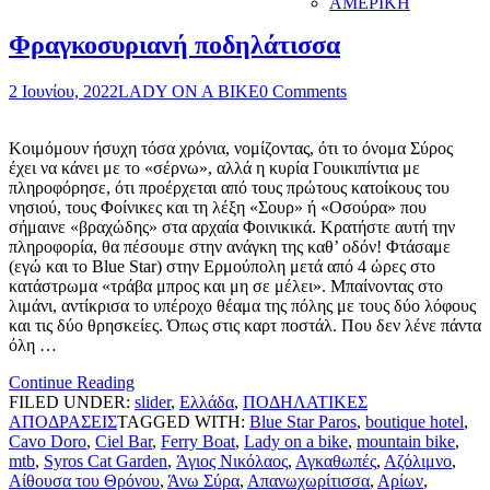
ΑΜΕΡΙΚΗ
Φραγκοσυριανή ποδηλάτισσα
2 Ιουνίου, 2022
LADY ON A BIKE
0 Comments
Κοιμόμουν ήσυχη τόσα χρόνια, νομίζοντας, ότι το όνομα Σύρος
έχει να κάνει με το «σέρνω», αλλά η κυρία Γουικιπίντια με
πληροφόρησε, ότι προέρχεται από τους πρώτους κατοίκους του
νησιού, τους Φοίνικες και τη λέξη «Σουρ» ή «Οσούρα» που
σήμαινε «βραχώδης» στα αρχαία Φοινικικά. Κρατήστε αυτή την
πληροφορία, θα πέσουμε στην ανάγκη της καθ’ οδόν! Φτάσαμε
(εγώ και το Blue Star) στην Ερμούπολη μετά από 4 ώρες στο
κατάστρωμα «τράβα μπρος και μη σε μέλει». Μπαίνοντας στο
λιμάνι, αντίκρισα το υπέροχο θέαμα της πόλης με τους δύο λόφους
και τις δύο θρησκείες. Όπως στις καρτ ποστάλ. Που δεν λένε πάντα
όλη …
Continue Reading
FILED UNDER:
slider
,
Ελλάδα
,
ΠΟΔΗΛΑΤΙΚΕΣ
ΑΠΟΔΡΑΣΕΙΣ
TAGGED WITH:
Blue Star Paros
,
boutique hotel
,
Cavo Doro
,
Ciel Bar
,
Ferry Boat
,
Lady on a bike
,
mountain bike
,
mtb
,
Syros Cat Garden
,
Άγιος Νικόλαος
,
Αγκαθωπές
,
Αζόλιμνο
,
Αίθουσα του Θρόνου
,
Άνω Σύρα
,
Απανωχωρίτισσα
,
Αρίων
,