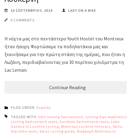
10 ΣΕΠΤΕΜΒΡΊΟΥ, 2024
LADY ON A BIKE
0 COMMENTS
Η νύχτα μας στο πεντάστερο Youth Hostel του Montreux
ήταν ήσυχη. Φορτώσαμε τα ποδηλατάκια μας και
ξεκινήσαμε για την πρώτη στάση της ημέρας, που ήταν η
Λωζάνη, περιδιαβαίνοντας για 30 περίπου χιλιόμετρα τη
Lac Leman.
Continue Reading
FILED UNDER:
Ευρώπη
TAGGED WITH:
bike touring Switzerland
,
cycling Alps experience
,
cycling Switzerland route
,
EuroVelo Switzerland route
,
Lake
Geneva to Lucerne cycling
,
Montreux Lucerne itinerary
,
Swiss
Alps bike route
,
Swiss cycling guide
,
διαδρομή Montreux to