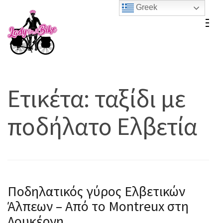
Skip
Greek
to
Lady On A Bike
content
(Press
Enter)
Ετικέτα:
ταξίδι με
ποδήλατο Ελβετία
Ποδηλατικός γύρος Ελβετικών
Άλπεων – Από το Montreux στη
Λουκέρνη