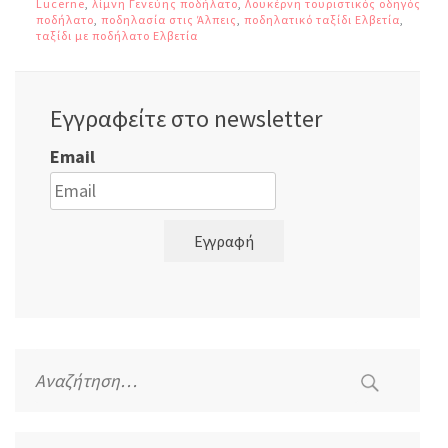
Lucerne
,
λίμνη Γενεύης ποδήλατο
,
Λουκέρνη τουριστικός οδηγός
ποδήλατο
,
ποδηλασία στις Άλπεις
,
ποδηλατικό ταξίδι Ελβετία
,
ταξίδι με ποδήλατο Ελβετία
Εγγραφείτε στο newsletter
Email
Εγγραφή
Αναζήτηση
για: