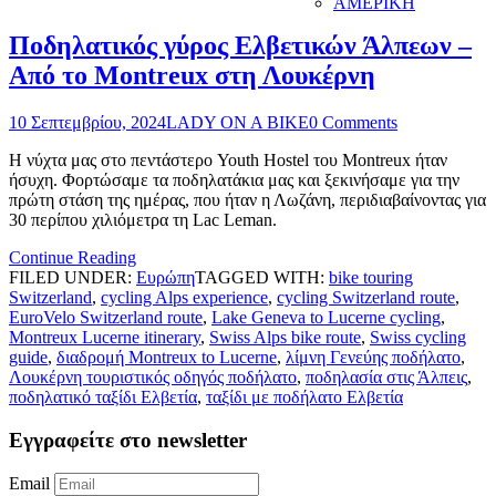
ΑΜΕΡΙΚΗ
Ποδηλατικός γύρος Ελβετικών Άλπεων –
Από το Montreux στη Λουκέρνη
10 Σεπτεμβρίου, 2024
LADY ON A BIKE
0 Comments
Η νύχτα μας στο πεντάστερο Youth Hostel του Montreux ήταν
ήσυχη. Φορτώσαμε τα ποδηλατάκια μας και ξεκινήσαμε για την
πρώτη στάση της ημέρας, που ήταν η Λωζάνη, περιδιαβαίνοντας για
30 περίπου χιλιόμετρα τη Lac Leman.
Continue Reading
FILED UNDER:
Ευρώπη
TAGGED WITH:
bike touring
Switzerland
,
cycling Alps experience
,
cycling Switzerland route
,
EuroVelo Switzerland route
,
Lake Geneva to Lucerne cycling
,
Montreux Lucerne itinerary
,
Swiss Alps bike route
,
Swiss cycling
guide
,
διαδρομή Montreux to Lucerne
,
λίμνη Γενεύης ποδήλατο
,
Λουκέρνη τουριστικός οδηγός ποδήλατο
,
ποδηλασία στις Άλπεις
,
ποδηλατικό ταξίδι Ελβετία
,
ταξίδι με ποδήλατο Ελβετία
Εγγραφείτε στο newsletter
Email