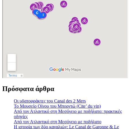
Πρόσφατα άρθρα
Οι υδατοφράκτες του Canal des 2 Mers
Το Μουσείο Οίνου του Μπορντώ (Cite’ du vin)
Από τον Ατλαντικό στη Μεσόγειο με ποδήλατο: πρακτικές
οδηγίες
Από τον Ατλαντικό στη Μεσόγειο με ποδήλατο
Η ιστορία των δύο καναλιών: Le Canal de Garonne & Le