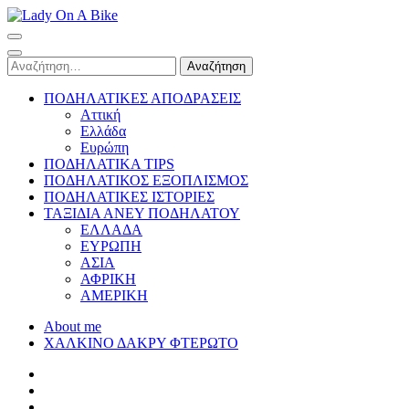
Skip
to
Lady On A Bike
content
(Press
Αναζήτηση
Enter)
για:
ΠΟΔΗΛΑΤΙΚΕΣ ΑΠΟΔΡΑΣΕΙΣ
Αττική
Ελλάδα
Ευρώπη
ΠΟΔΗΛΑΤΙΚΑ TIPS
ΠΟΔΗΛΑΤΙΚΟΣ ΕΞΟΠΛΙΣΜΟΣ
ΠΟΔΗΛΑΤΙΚΕΣ ΙΣΤΟΡΙΕΣ
ΤΑΞΙΔΙΑ ΑΝΕΥ ΠΟΔΗΛΑΤΟΥ
ΕΛΛΑΔΑ
ΕΥΡΩΠΗ
ΑΣΙΑ
ΑΦΡΙΚΗ
ΑΜΕΡΙΚΗ
About me
ΧΑΛΚΙΝΟ ΔΑΚΡΥ ΦΤΕΡΩΤΟ