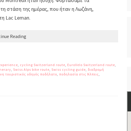
του Montreux ήταν ήσυχη. Φορτώσαμε τα
τη στάση της ημέρας, που ήταν η Λωζάνη,
τη Lac Leman.
inue Reading
 experience
,
cycling Switzerland route
,
EuroVelo Switzerland route
,
inerary
,
Swiss Alps bike route
,
Swiss cycling guide
,
διαδρομή
νη τουριστικός οδηγός ποδήλατο
,
ποδηλασία στις Άλπεις
,