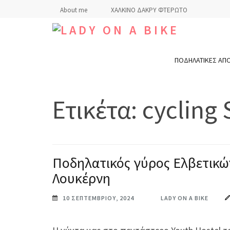
Skip
About me
ΧΑΛΚΙΝΟ ΔΑΚΡΥ ΦΤΕΡΩΤΟ
to
content
LADY ON A BIKE
(Press
ΠΟΔΗΛΑΤΙΚΕΣ ΑΠ
Enter)
Ετικέτα:
cycling 
Ποδηλατικός γύρος Ελβετικώ
Λουκέρνη
10 ΣΕΠΤΕΜΒΡΊΟΥ, 2024
LADY ON A BIKE