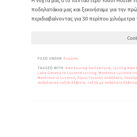
Η νύχτα μας στο πεντάστερο Youth Hostel 
ποδηλατάκια μας και ξεκινήσαμε για την πρώ
περιδιαβαίνοντας για 30 περίπου χιλιόμετρα 
Cont
FILED UNDER:
Ευρώπη
TAGGED WITH:
bike touring Switzerland
,
cycling Alps
Lake Geneva to Lucerne cycling
,
Montreux Lucerne it
Montreux to Lucerne
,
λίμνη Γενεύης ποδήλατο
,
Λουκέρ
ποδηλατικό ταξίδι Ελβετία
,
ταξίδι με ποδήλατο Ελβετία