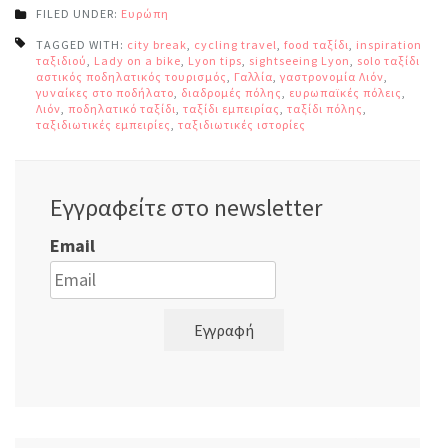
FILED UNDER:
Ευρώπη
TAGGED WITH:
city break
,
cycling travel
,
food ταξίδι
,
inspiration
ταξιδιού
,
Lady on a bike
,
Lyon tips
,
sightseeing Lyon
,
solo ταξίδι
,
αστικός ποδηλατικός τουρισμός
,
Γαλλία
,
γαστρονομία Λιόν
,
γυναίκες στο ποδήλατο
,
διαδρομές πόλης
,
ευρωπαϊκές πόλεις
,
Λιόν
,
ποδηλατικό ταξίδι
,
ταξίδι εμπειρίας
,
ταξίδι πόλης
,
ταξιδιωτικές εμπειρίες
,
ταξιδιωτικές ιστορίες
Εγγραφείτε στο newsletter
Email
Εγγραφή