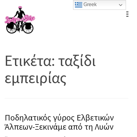
Skip
Greek
to
Lady On A Bike
content
(Press
Enter)
Ετικέτα:
ταξίδι
εμπειρίας
Ποδηλατικός γύρος Ελβετικών
Άλπεων-Ξεκινάμε από τη Λυών