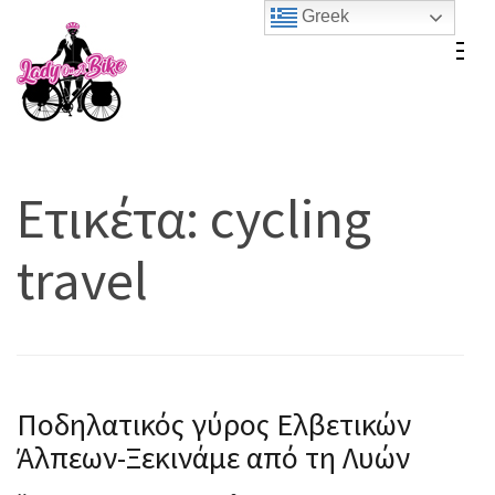
Skip
Greek
to
Lady On A Bike
content
(Press
Enter)
Ετικέτα:
cycling
travel
Ποδηλατικός γύρος Ελβετικών
Άλπεων-Ξεκινάμε από τη Λυών