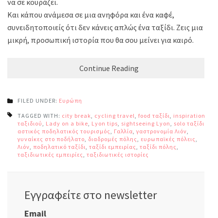
να σε κουράζει.
Και κάπου ανάμεσα σε μια ανηφόρα και ένα καφέ,
συνειδητοποιείς ότι δεν κάνεις απλώς ένα ταξίδι. Ζεις μια
μικρή, προσωπική ιστορία που θα σου μείνει για καιρό.
Continue Reading
FILED UNDER:
Ευρώπη
TAGGED WITH:
city break
,
cycling travel
,
food ταξίδι
,
inspiration
ταξιδιού
,
Lady on a bike
,
Lyon tips
,
sightseeing Lyon
,
solo ταξίδι
,
αστικός ποδηλατικός τουρισμός
,
Γαλλία
,
γαστρονομία Λιόν
,
γυναίκες στο ποδήλατο
,
διαδρομές πόλης
,
ευρωπαϊκές πόλεις
,
Λιόν
,
ποδηλατικό ταξίδι
,
ταξίδι εμπειρίας
,
ταξίδι πόλης
,
ταξιδιωτικές εμπειρίες
,
ταξιδιωτικές ιστορίες
Εγγραφείτε στο newsletter
Email