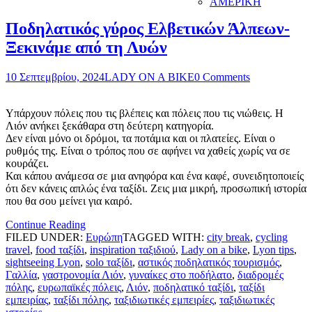
ΑΜΕΡΙΚΗ
Ποδηλατικός γύρος Ελβετικών Άλπεων-
Ξεκινάμε από τη Λυών
10 Σεπτεμβρίου, 2024
LADY ON A BIKE
0 Comments
Υπάρχουν πόλεις που τις βλέπεις και πόλεις που τις νιώθεις. Η
Λιόν ανήκει ξεκάθαρα στη δεύτερη κατηγορία.
Δεν είναι μόνο οι δρόμοι, τα ποτάμια και οι πλατείες. Είναι ο
ρυθμός της. Είναι ο τρόπος που σε αφήνει να χαθείς χωρίς να σε
κουράζει.
Και κάπου ανάμεσα σε μια ανηφόρα και ένα καφέ, συνειδητοποιείς
ότι δεν κάνεις απλώς ένα ταξίδι. Ζεις μια μικρή, προσωπική ιστορία
που θα σου μείνει για καιρό.
Continue Reading
FILED UNDER:
Ευρώπη
TAGGED WITH:
city break
,
cycling
travel
,
food ταξίδι
,
inspiration ταξιδιού
,
Lady on a bike
,
Lyon tips
,
sightseeing Lyon
,
solo ταξίδι
,
αστικός ποδηλατικός τουρισμός
,
Γαλλία
,
γαστρονομία Λιόν
,
γυναίκες στο ποδήλατο
,
διαδρομές
πόλης
,
ευρωπαϊκές πόλεις
,
Λιόν
,
ποδηλατικό ταξίδι
,
ταξίδι
εμπειρίας
,
ταξίδι πόλης
,
ταξιδιωτικές εμπειρίες
,
ταξιδιωτικές