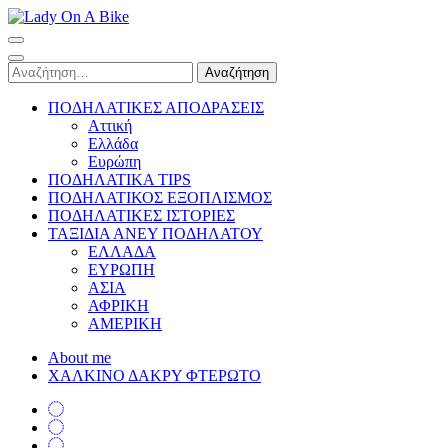
Skip
to
Lady On A Bike
content
(Press
Αναζήτηση
Enter)
για:
ΠΟΔΗΛΑΤΙΚΕΣ ΑΠΟΔΡΑΣΕΙΣ
Αττική
Ελλάδα
Ευρώπη
ΠΟΔΗΛΑΤΙΚΑ TIPS
ΠΟΔΗΛΑΤΙΚΟΣ ΕΞΟΠΛΙΣΜΟΣ
ΠΟΔΗΛΑΤΙΚΕΣ ΙΣΤΟΡΙΕΣ
ΤΑΞΙΔΙΑ ΑΝΕΥ ΠΟΔΗΛΑΤΟΥ
ΕΛΛΑΔΑ
ΕΥΡΩΠΗ
ΑΣΙΑ
ΑΦΡΙΚΗ
ΑΜΕΡΙΚΗ
About me
ΧΑΛΚΙΝΟ ΔΑΚΡΥ ΦΤΕΡΩΤΟ