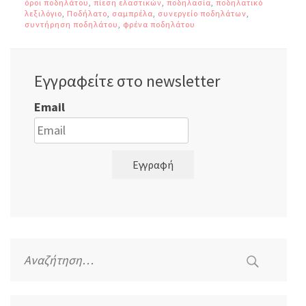
όροι ποδηλάτου
,
πίεση ελαστικών
,
ποδηλασία
,
ποδηλατικό
λεξιλόγιο
,
Ποδήλατο
,
σαμπρέλα
,
συνεργείο ποδηλάτων
,
συντήρηση ποδηλάτου
,
φρένα ποδηλάτου
Εγγραφείτε στο newsletter
Email
Εγγραφή
Αναζήτηση
για: