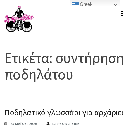
Skip
Greek
to
Lady On A Bike
content
(Press
Enter)
Ετικέτα:
συντήρηση
ποδηλάτου
Ποδηλατικό γλωσσάρι για αρχάριες
25 ΜΑΪ́ΟΥ, 2026
LADY ON A BIKE