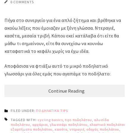
0 COMMENTS
Πήγα στο συνεργείο για ένα απλό ζήτημα και βρέθηκα να
ακούω λέξεις που έμοιαζαν με ξένη γλώσσα. Ντεραγιέ,
κασέτα, μεσαία τριβή. Κάπου εκεί κατάλαβα ότι είτε θα
μάθω τι σημαίνουν, είτε θα συνεχίσω να κουνάω
καταφατικά το κεφάλι χωρίς να έχω ιδέα.
Αποφάσισα να φτιάξω αυτό το μικρό ποδηλατικό
γλωσσάρι για όλες εμάς που αγαπάμε το ποδήλατο:
Continue Reading
FILED UNDER:
ΠΟΔΗΛΑΤΙΚΑ TIPS
TAGGED WITH:
cycling basics
,
tips ποδηλάτου
,
αλυσίδα
ποδηλάτου
,
αρχάριοι
,
γλωσσάρι ποδηλάτου
,
ελαστικά ποδηλάτου
,
εξαρτήματα ποδηλάτου
,
κασέτα
,
ντεραγιέ
,
οδηγός ποδηλάτου
,