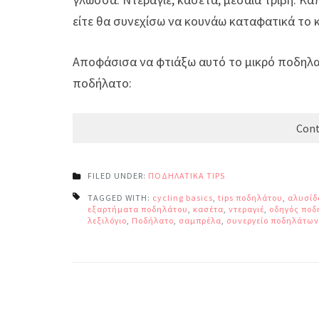
είτε θα συνεχίσω να κουνάω καταφατικά το κ
Αποφάσισα να φτιάξω αυτό το μικρό ποδηλα
ποδήλατο:
Cont
FILED UNDER:
ΠΟΔΗΛΑΤΙΚΑ TIPS
TAGGED WITH:
cycling basics
,
tips ποδηλάτου
,
αλυσίδ
εξαρτήματα ποδηλάτου
,
κασέτα
,
ντεραγιέ
,
οδηγός ποδ
λεξιλόγιο
,
Ποδήλατο
,
σαμπρέλα
,
συνεργείο ποδηλάτων