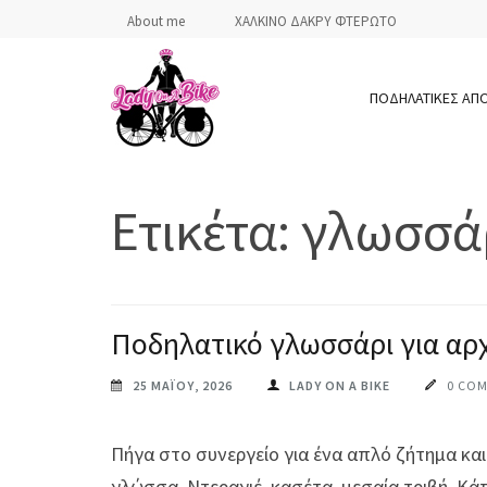
Skip
About me
ΧΑΛΚΙΝΟ ΔΑΚΡΥ ΦΤΕΡΩΤΟ
to
content
ΠΟΔΗΛΑΤΙΚΕΣ ΑΠ
(Press
Enter)
LADY ON A BIKE
Ετικέτα:
γλωσσά
Ποδηλατικό γλωσσάρι για αρ
25 ΜΑΪ́ΟΥ, 2026
LADY ON A BIKE
0 CO
Πήγα στο συνεργείο για ένα απλό ζήτημα και
γλώσσα. Ντεραγιέ, κασέτα, μεσαία τριβή. Κάπ