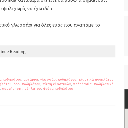
εφάλι χωρίς να έχω ιδέα.
τικό γλωσσάρι για όλες εμάς που αγαπάμε το
inue Reading
α ποδηλάτου
,
αρχάριοι
,
γλωσσάρι ποδηλάτου
,
ελαστικά ποδηλάτου
,
ηλάτου
,
όροι ποδηλάτου
,
πίεση ελαστικών
,
ποδηλασία
,
ποδηλατικό
,
συντήρηση ποδηλάτου
,
φρένα ποδηλάτου