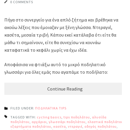
0 COMMENTS
Πήγα στο συνεργείο για ένα απλό ζήτημα και βρέθηκα να
ακούω λέξεις που έμοιαζαν με ξένη γλώσσα. Ντεραγιέ,
κασέτα, μεσαία τριβή. Κάπου εκεί κατάλαβα ότι είτε θα
μάθω τι σημαίνουν, είτε θα συνεχίσω να κουνάω
καταφατικά το κεφάλι χωρίς να έχω ιδέα.
Αποφάσισα να φτιάξω αυτό το μικρό ποδηλατικό
γλωσσάρι για όλες εμάς που αγαπάμε το ποδήλατο:
Continue Reading
FILED UNDER:
ΠΟΔΗΛΑΤΙΚΑ TIPS
TAGGED WITH:
cycling basics
,
tips ποδηλάτου
,
αλυσίδα
ποδηλάτου
,
αρχάριοι
,
γλωσσάρι ποδηλάτου
,
ελαστικά ποδηλάτου
,
εξαρτήματα ποδηλάτου
,
κασέτα
,
ντεραγιέ
,
οδηγός ποδηλάτου
,