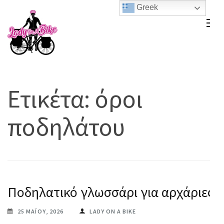
Skip
Greek
to
Lady On A Bike
content
(Press
Enter)
Ετικέτα:
όροι
ποδηλάτου
Ποδηλατικό γλωσσάρι για αρχάριες
25 ΜΑΪ́ΟΥ, 2026
LADY ON A BIKE