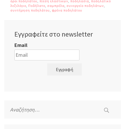
όροι ποδηλάτου
,
πίεση ελαστικών
,
ποδηλασία
,
ποδηλατικό
λεξιλόγιο
,
Ποδήλατο
,
σαμπρέλα
,
συνεργείο ποδηλάτων
,
συντήρηση ποδηλάτου
,
φρένα ποδηλάτου
Εγγραφείτε στο newsletter
Email
Εγγραφή
Αναζήτηση
για: