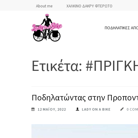
Skip
About me
ΧΑΛΚΙΝΟ ΔΑΚΡΥ ΦΤΕΡΩΤΟ
to
content
ΠΟΔΗΛΑΤΙΚΕΣ ΑΠ
(Press
Enter)
LADY ON A BIKE
Ετικέτα:
#ΠΡΙΓΚ
Ποδηλατώντας στην Προπον
12 ΜΑΪ́ΟΥ, 2022
LADY ON A BIKE
0 CO