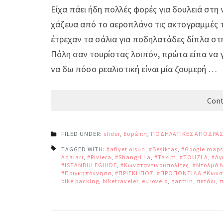
Είχα πάει ήδη πολλές φορές για δουλειά στη 
χάζευα από το αεροπλάνο τις ακτογραμμές 
έτρεχαν τα σάλια για ποδηλατάδες δίπλα σ
Πόλη σαν τουρίστας λοιπόν, πρώτα είπα να γ
να δω πόσο ρεαλιστική είναι μία ζουμερή …
Cont
FILED UNDER:
slider
,
Ευρώπη
,
ΠΟΔΗΛΑΤΙΚΕΣ ΑΠΟΔΡΑΣ
TAGGED WITH:
#afiyet olsun
,
#Beşiktaş
,
#Google maps
Adaları
,
#Riviera
,
#Shangri La
,
#Taxim
,
#TOUZLA
,
#Αγ
#ISTANBULEGUIDE
,
#Κωνσταντινουπολίτες
,
#Ντολμά 
#Πριγκηπόννησα
,
#ΠΡΙΓΚΗΠΟΣ
,
#ΠΡΟΠΟΝΤΙΔΑ #Κωνσ
bike packing
,
biketraveler
,
eurovelo
,
garmin
,
πετάλι
,