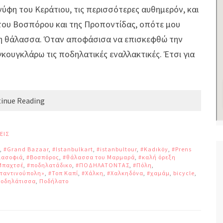
νύφη του Κεράτιου, τις περισσότερες αυθημερόν, και
του Βοσπόρου και της Προποντίδας, οπότε μου
τη θάλασσα. Όταν αποφάσισα να επισκεφθώ την
κουγκλάρω τις ποδηλατικές εναλλακτικές. Έτσι για
inue Reading
ΕΙΣ
,
#Grand Bazaar
,
#Istanbulkart
,
#istanbultour
,
#Kadıköy
,
#Prens
ιασοφιά
,
#Βοσπόρος
,
#θάλασσα του Μαρμαρά
,
#καλή όρεξη
Μπαχτσέ
,
#ποδηλατάδικο
,
#ΠΟΔΗΛΑΤΟΝΤΑΣ
,
#Πόλη
,
ταντινούπολη»
,
#Τοπ Καπί
,
#Χάλκη
,
#Χαλκηδόνα
,
#χαμάμ
,
bicycle
,
ποδηλάτισσα
,
Ποδήλατο