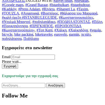
ΑΠΟΔΡΑΣΕΙΣ
TAGGED WITH:
#afiyet olsun
,
#Beşiktaş
,
#Google maps
,
#Grand Bazaar
,
#Istanbulkart
,
#istanbultour
,
#Kadıköy
,
#Prens Adaları
,
#Riviera
,
#Shangri La
,
#Taxim
,
#TOUZLA
,
#Αγιασοφιά
,
#Βοσπόρος
,
#θάλασσα του Μαρμαρά
,
#καλή όρεξη #ISTANBULEGUIDE
,
#Κωνσταντινουπολίτες
,
#Ντολμά Μπαχτσέ
,
#ποδηλατάδικο
,
#ΠΟΔΗΛΑΤΟΝΤΑΣ
,
#Πόλη
,
#Πριγκηπόννησα
,
#ΠΡΙΓΚΗΠΟΣ
,
#ΠΡΟΠΟΝΤΙΔΑ
#Κωνσταντινούπολη»
,
#Τοπ Καπί
,
#Χάλκη
,
#Χαλκηδόνα
,
#χαμάμ
,
bicycle
,
bike packing
,
biketraveler
,
eurovelo
,
garmin
,
πετάλι
,
ποδηλάτισσα
,
Ποδήλατο
Εγγραφείτε στο newsletter
Email
Please wait...
Εγγραφή
Ευχαριστούμε για την εγγραφή σας
Αναζήτηση
για:
Follow Me