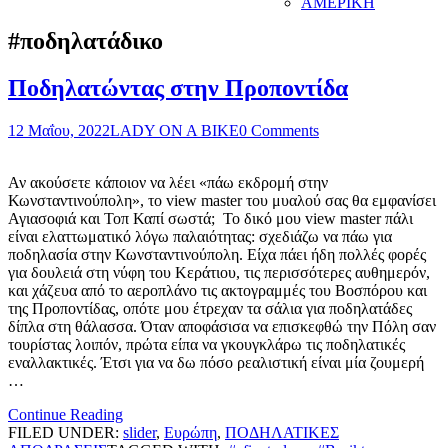
ΑΜΕΡΙΚΗ
#ποδηλατάδικο
Ποδηλατώντας στην Προποντίδα
12 Μαΐου, 2022
LADY ON A BIKE
0 Comments
Αν ακούσετε κάποιον να λέει «πάω εκδρομή στην
Κωνσταντινούπολη», το view master του μυαλού σας θα εμφανίσει
Αγιασοφιά και Τοπ Καπί σωστά; Το δικό μου view master πάλι
είναι ελαττωματικό λόγω παλαιότητας: σχεδιάζω να πάω για
ποδηλασία στην Κωνσταντινούπολη. Είχα πάει ήδη πολλές φορές
για δουλειά στη νύφη του Κεράτιου, τις περισσότερες αυθημερόν,
και χάζευα από το αεροπλάνο τις ακτογραμμές του Βοσπόρου και
της Προποντίδας, οπότε μου έτρεχαν τα σάλια για ποδηλατάδες
δίπλα στη θάλασσα. Όταν αποφάσισα να επισκεφθώ την Πόλη σαν
τουρίστας λοιπόν, πρώτα είπα να γκουγκλάρω τις ποδηλατικές
εναλλακτικές. Έτσι για να δω πόσο ρεαλιστική είναι μία ζουμερή
…
Continue Reading
FILED UNDER:
slider
,
Ευρώπη
,
ΠΟΔΗΛΑΤΙΚΕΣ