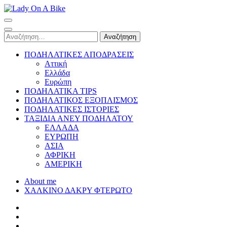
Skip
to
Lady On A Bike
content
(Press
Αναζήτηση
Enter)
για:
ΠΟΔΗΛΑΤΙΚΕΣ ΑΠΟΔΡΑΣΕΙΣ
Αττική
Ελλάδα
Ευρώπη
ΠΟΔΗΛΑΤΙΚΑ TIPS
ΠΟΔΗΛΑΤΙΚΟΣ ΕΞΟΠΛΙΣΜΟΣ
ΠΟΔΗΛΑΤΙΚΕΣ ΙΣΤΟΡΙΕΣ
ΤΑΞΙΔΙΑ ΑΝΕΥ ΠΟΔΗΛΑΤΟΥ
ΕΛΛΑΔΑ
ΕΥΡΩΠΗ
ΑΣΙΑ
ΑΦΡΙΚΗ
ΑΜΕΡΙΚΗ
About me
ΧΑΛΚΙΝΟ ΔΑΚΡΥ ΦΤΕΡΩΤΟ