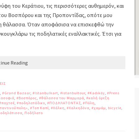
νύφη του Κεράτιου, τις περισσότερες αυθημερόν, και
του Βοσπόρου και της Προποντίδας, οπότε μου
τη θάλασσα. Όταν αποφάσισα να επισκεφθώ την
κουγκλάρω τις ποδηλατικές εναλλακτικές. Έτσι για
inue Reading
ΕΙΣ
,
#Grand Bazaar
,
#Istanbulkart
,
#istanbultour
,
#Kadıköy
,
#Prens
ιασοφιά
,
#Βοσπόρος
,
#θάλασσα του Μαρμαρά
,
#καλή όρεξη
Μπαχτσέ
,
#ποδηλατάδικο
,
#ΠΟΔΗΛΑΤΟΝΤΑΣ
,
#Πόλη
,
ταντινούπολη»
,
#Τοπ Καπί
,
#Χάλκη
,
#Χαλκηδόνα
,
#χαμάμ
,
bicycle
,
ποδηλάτισσα
,
Ποδήλατο