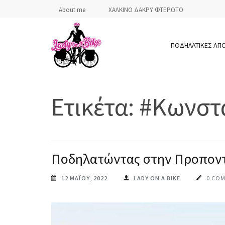
Skip
About me
ΧΑΛΚΙΝΟ ΔΑΚΡΥ ΦΤΕΡΩΤΟ
to
content
ΠΟΔΗΛΑΤΙΚΕΣ ΑΠ
(Press
Enter)
LADY ON A BIKE
Ετικέτα:
#Κωνστα
Ποδηλατώντας στην Προπον
12 ΜΑΪ́ΟΥ, 2022
LADY ON A BIKE
0 CO