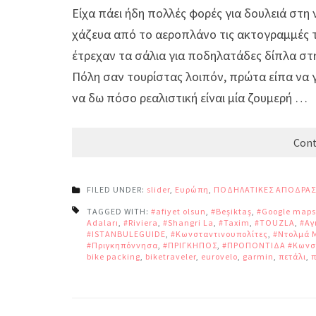
Είχα πάει ήδη πολλές φορές για δουλειά στη 
χάζευα από το αεροπλάνο τις ακτογραμμές 
έτρεχαν τα σάλια για ποδηλατάδες δίπλα σ
Πόλη σαν τουρίστας λοιπόν, πρώτα είπα να γ
να δω πόσο ρεαλιστική είναι μία ζουμερή …
Cont
FILED UNDER:
slider
,
Ευρώπη
,
ΠΟΔΗΛΑΤΙΚΕΣ ΑΠΟΔΡΑΣ
TAGGED WITH:
#afiyet olsun
,
#Beşiktaş
,
#Google maps
Adaları
,
#Riviera
,
#Shangri La
,
#Taxim
,
#TOUZLA
,
#Αγ
#ISTANBULEGUIDE
,
#Κωνσταντινουπολίτες
,
#Ντολμά 
#Πριγκηπόννησα
,
#ΠΡΙΓΚΗΠΟΣ
,
#ΠΡΟΠΟΝΤΙΔΑ #Κωνσ
bike packing
,
biketraveler
,
eurovelo
,
garmin
,
πετάλι
,