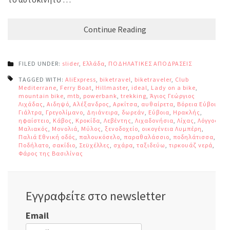
Continue Reading
FILED UNDER:
slider
,
Ελλάδα
,
ΠΟΔΗΛΑΤΙΚΕΣ ΑΠΟΔΡΑΣΕΙΣ
TAGGED WITH:
AliExpress
,
biketravel
,
biketraveler
,
Club
Mediterrane
,
Ferry Boat
,
Hillmaster
,
ideal
,
Lady on a bike
,
mountain bike
,
mtb
,
powerbank
,
trekking
,
Άγιος Γεώργιος
Λιχάδας
,
Αιδηψό
,
Αλέξανδρος
,
Αρκίτσα
,
αυθαίρετα
,
Βόρεια Εύβοια
,
Γιάλτρα
,
Γρεγολίμανο
,
Δηιάνειρα
,
δωρεάν
,
Εύβοια
,
Ηρακλής
,
ηφαίστειο
,
Κάβος
,
Κροκίδα
,
Λεβέντης
,
Λιχαδονήσια
,
Λίχας
,
Λόγγος
,
Μαλιακός
,
Μονολιά
,
Μύλος
,
ξενοδοχείο
,
οικογένεια Λυμπέρη
,
Παλιά Εθνική οδός
,
παλουκόσελο
,
παραθαλάσσιο
,
ποδηλάτισσα
,
Ποδήλατο
,
σακίδιο
,
Σεϋχέλλες
,
σχάρα
,
ταξιδεύω
,
τιρκουάζ νερά
,
Φάρος της Βασιλίνας
Εγγραφείτε στο newsletter
Email