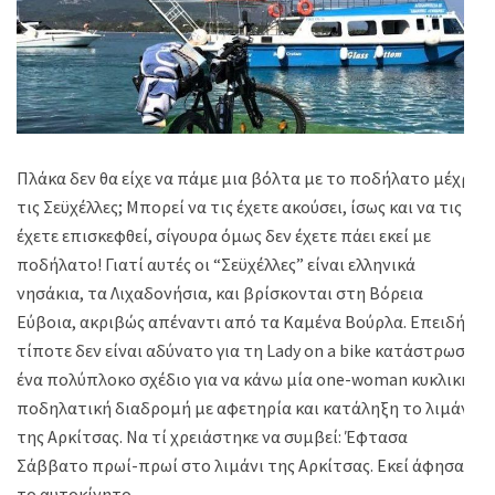
Πλάκα δεν θα είχε να πάμε μια βόλτα με το ποδήλατο μέχρι
τις Σεϋχέλλες; Μπορεί να τις έχετε ακούσει, ίσως και να τις
έχετε επισκεφθεί, σίγουρα όμως δεν έχετε πάει εκεί με
ποδήλατο! Γιατί αυτές οι “Σεϋχέλλες” είναι ελληνικά
νησάκια, τα Λιχαδονήσια, και βρίσκονται στη Βόρεια
Εύβοια, ακριβώς απέναντι από τα Καμένα Βούρλα. Επειδή
τίποτε δεν είναι αδύνατο για τη Lady on a bike κατάστρωσα
ένα πολύπλοκο σχέδιο για να κάνω μία one-woman κυκλική
ποδηλατική διαδρομή με αφετηρία και κατάληξη το λιμάνι
της Αρκίτσας. Να τί χρειάστηκε να συμβεί: Έφτασα
Σάββατο πρωί-πρωί στο λιμάνι της Αρκίτσας. Εκεί άφησα
το αυτοκίνητο …