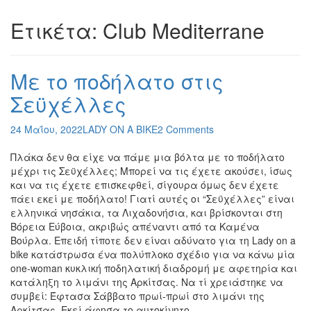
Ετικέτα:
Club Mediterrane
Με το ποδήλατο στις
Σεϋχέλλες
24 Μαΐου, 2022
LADY ON A BIKE
2 Comments
Πλάκα δεν θα είχε να πάμε μια βόλτα με το ποδήλατο
μέχρι τις Σεϋχέλλες; Μπορεί να τις έχετε ακούσει, ίσως
και να τις έχετε επισκεφθεί, σίγουρα όμως δεν έχετε
πάει εκεί με ποδήλατο! Γιατί αυτές οι “Σεϋχέλλες” είναι
ελληνικά νησάκια, τα Λιχαδονήσια, και βρίσκονται στη
Βόρεια Εύβοια, ακριβώς απέναντι από τα Καμένα
Βούρλα. Επειδή τίποτε δεν είναι αδύνατο για τη Lady on a
bike κατάστρωσα ένα πολύπλοκο σχέδιο για να κάνω μία
one-woman κυκλική ποδηλατική διαδρομή με αφετηρία και
κατάληξη το λιμάνι της Αρκίτσας. Να τί χρειάστηκε να
συμβεί: Έφτασα Σάββατο πρωί-πρωί στο λιμάνι της
Αρκίτσας. Εκεί άφησα το αυτοκίνητο …