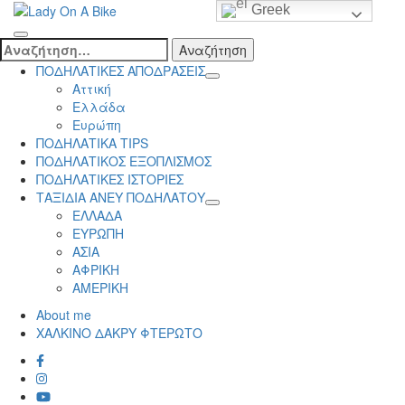
Skip
Greek
to
Lady On A Bike
content
Αναζήτηση
(Press
για:
ΠΟΔΗΛΑΤΙΚΕΣ ΑΠΟΔΡΑΣΕΙΣ
Enter)
Αττική
Ελλάδα
Ευρώπη
ΠΟΔΗΛΑΤΙΚΑ TIPS
ΠΟΔΗΛΑΤΙΚΟΣ ΕΞΟΠΛΙΣΜΟΣ
ΠΟΔΗΛΑΤΙΚΕΣ ΙΣΤΟΡΙΕΣ
ΤΑΞΙΔΙΑ ΑΝΕΥ ΠΟΔΗΛΑΤΟΥ
ΕΛΛΑΔΑ
ΕΥΡΩΠΗ
ΑΣΙΑ
ΑΦΡΙΚΗ
ΑΜΕΡΙΚΗ
About me
ΧΑΛΚΙΝΟ ΔΑΚΡΥ ΦΤΕΡΩΤΟ