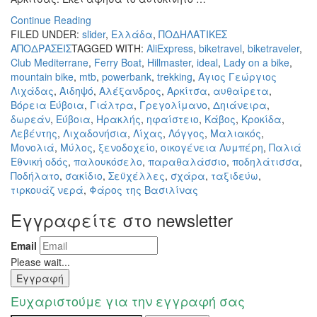
Continue Reading
FILED UNDER:
slider
,
Ελλάδα
,
ΠΟΔΗΛΑΤΙΚΕΣ
ΑΠΟΔΡΑΣΕΙΣ
TAGGED WITH:
AliExpress
,
biketravel
,
biketraveler
,
Club Mediterrane
,
Ferry Boat
,
Hillmaster
,
ideal
,
Lady on a bike
,
mountain bike
,
mtb
,
powerbank
,
trekking
,
Άγιος Γεώργιος
Λιχάδας
,
Αιδηψό
,
Αλέξανδρος
,
Αρκίτσα
,
αυθαίρετα
,
Βόρεια Εύβοια
,
Γιάλτρα
,
Γρεγολίμανο
,
Δηιάνειρα
,
δωρεάν
,
Εύβοια
,
Ηρακλής
,
ηφαίστειο
,
Κάβος
,
Κροκίδα
,
Λεβέντης
,
Λιχαδονήσια
,
Λίχας
,
Λόγγος
,
Μαλιακός
,
Μονολιά
,
Μύλος
,
ξενοδοχείο
,
οικογένεια Λυμπέρη
,
Παλιά
Εθνική οδός
,
παλουκόσελο
,
παραθαλάσσιο
,
ποδηλάτισσα
,
Ποδήλατο
,
σακίδιο
,
Σεϋχέλλες
,
σχάρα
,
ταξιδεύω
,
τιρκουάζ νερά
,
Φάρος της Βασιλίνας
Εγγραφείτε στο newsletter
Email
Please wait...
Εγγραφή
Ευχαριστούμε για την εγγραφή σας